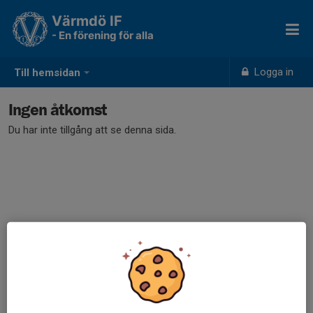
Värmdö IF
- En förening för alla
Logga in
Till hemsidan
Ingen åtkomst
Du har inte tillgång att se denna sida.