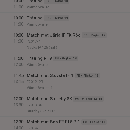
10:00
Träning
FB - Flickor 18
11:00
Värmdövallen
10:00
Träning
FB - Flickor 19
11:00
Värmdövallen
10:00
Match mot Järla IF FK Röd
FB - Pojkar 17
11:30
P2017- 1
Nacka IP 126 (hall)
11:00
Träning P18
FB - Pojkar 18
12:00
Värmdövallen
11:45
Match mot Stuvsta IF 1
FB - Flickor 12
13:15
F2012- 2B
Värmdövallen 1
12:00
Match mot Stureby SK
FB - Flickor 13-14
13:30
F2013- 4C
Stureby Skola BP 1
12:30
Match mot Boo FF F18:7 1
FB - Flickor 18
14:00
F2018- 1