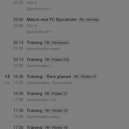
22:00
SSH 4
Djursholms IP 2
20:00
Match mot FC Djursholm
FB - Herrlag
22:00
SSH 4
Djursholms IP 2
20:15
Träning
FB - Herrjunior
21:30
Värmdövallen nedre
20:15
Träning
FB - Pojkar U15
21:30
Värmdövallen 1
13
16:30
Träning - Övre planen
FB - Flickor 17
17:30
Tor
Värmdövallen - Övre planen
16:30
Träning
FB - Pojkar 17
17:45
Värmdövallen 216
17:30
Träning
FB - Flickor 12
19:00
Värmdövallen nedre
17:30
Träning
FB - Flickor 16