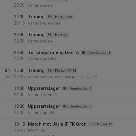
20:30
Värmdövallen
19:00
Träning
FB - Herrjunior
20:15
Värmdövallen övre
20:30
Träning
FB - Herrlag
22:00
Värmdövallen
20:30
Torsdagsträning Dam A
IB - Damlag div. 1
22:00
Värmdö sporthall
21
16:30
Träning
FB - Flickor 13-14
17:45
Fre
Värmdövallen - övre plan (plan 215/216)
18:00
Uppstartsläger
IB - Damlag div. 1
21:00
Värmdö Sporthall
18:00
Uppstartsläger
IB - Damlag div. 3
21:00
Värmdö sporthall
18:15
Match mot Järla IF FK Grön
FB - Pojkar 12
19:45
P2012- 4D