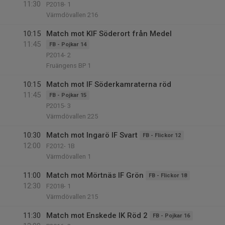
11:30
P2018- 1
Värmdövallen 216
10:15
Match mot KIF Söderort från Medel
11:45
FB - Pojkar 14
P2014- 2
Fruängens BP 1
10:15
Match mot IF Söderkamraterna röd
11:45
FB - Pojkar 15
P2015- 3
Värmdövallen 225
10:30
Match mot Ingarö IF Svart
FB - Flickor 12
12:00
F2012- 1B
Värmdövallen 1
11:00
Match mot Mörtnäs IF Grön
FB - Flickor 18
12:30
F2018- 1
Värmdövallen 215
11:30
Match mot Enskede IK Röd 2
FB - Pojkar 16