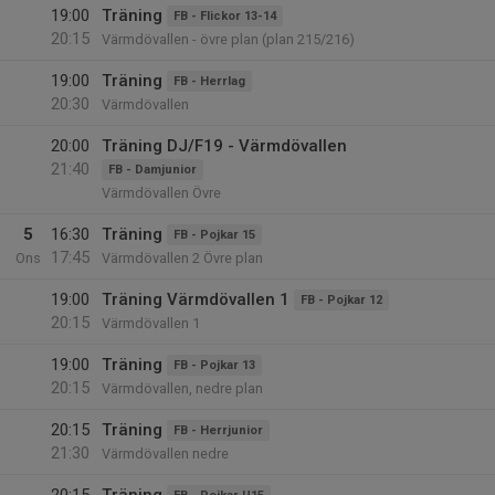
19:00
Träning
FB - Flickor 13-14
20:15
Värmdövallen - övre plan (plan 215/216)
19:00
Träning
FB - Herrlag
20:30
Värmdövallen
20:00
Träning DJ/F19 - Värmdövallen
21:40
FB - Damjunior
Värmdövallen Övre
5
16:30
Träning
FB - Pojkar 15
17:45
Ons
Värmdövallen 2 Övre plan
19:00
Träning Värmdövallen 1
FB - Pojkar 12
20:15
Värmdövallen 1
19:00
Träning
FB - Pojkar 13
20:15
Värmdövallen, nedre plan
20:15
Träning
FB - Herrjunior
21:30
Värmdövallen nedre