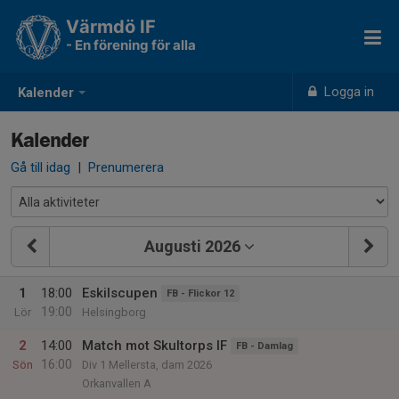
Värmdö IF
- En förening för alla
Logga in
Kalender
Kalender
Gå till idag
|
Prenumerera
Augusti 2026
1
18:00
Eskilscupen
FB - Flickor 12
19:00
Lör
Helsingborg
2
14:00
Match mot Skultorps IF
FB - Damlag
16:00
Sön
Div 1 Mellersta, dam 2026
Orkanvallen A