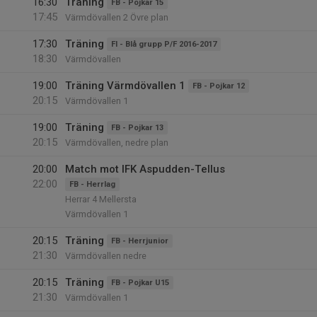
16:30
Träning
FB - Pojkar 15
17:45
Värmdövallen 2 Övre plan
17:30
Träning
FI - Blå grupp P/F 2016-2017
18:30
Värmdövallen
19:00
Träning Värmdövallen 1
FB - Pojkar 12
20:15
Värmdövallen 1
19:00
Träning
FB - Pojkar 13
20:15
Värmdövallen, nedre plan
20:00
Match mot IFK Aspudden-Tellus
22:00
FB - Herrlag
Herrar 4 Mellersta
Värmdövallen 1
20:15
Träning
FB - Herrjunior
21:30
Värmdövallen nedre
20:15
Träning
FB - Pojkar U15
21:30
Värmdövallen 1