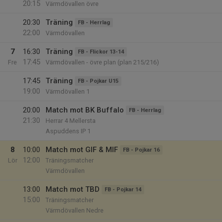
20:15
Värmdövallen övre
20:30
Träning
FB - Herrlag
22:00
Värmdövallen
7
16:30
Träning
FB - Flickor 13-14
17:45
Fre
Värmdövallen - övre plan (plan 215/216)
17:45
Träning
FB - Pojkar U15
19:00
Värmdövallen 1
20:00
Match mot BK Buffalo
FB - Herrlag
21:30
Herrar 4 Mellersta
Aspuddens IP 1
8
10:00
Match mot GIF & MIF
FB - Pojkar 16
12:00
Lör
Träningsmatcher
Värmdövallen
13:00
Match mot TBD
FB - Pojkar 14
15:00
Träningsmatcher
Värmdövallen Nedre