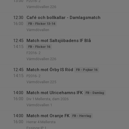
13:00
P2016- 2
Värmdövallen 226
12:30
Café och bollkallar - Damlagsmatch
16:00
FB - Flickor 13-14
Värmdövallen
12:45
Match mot Saltsjöbadens IF Blå
14:15
FB - Flickor 16
F2016- 2
Värmdövallen 226
12:45
Match mot Örby IS Röd
FB - Pojkar 16
14:15
P2016- 2
Värmdövallen 225
14:00
Match mot Ulricehamns IFK
FB - Damlag
16:00
Div 1 Mellersta, dam 2026
Värmdövallen 1
14:00
Match mot Oranje FK
FB - Herrlag
16:00
Herrar 4 Mellersta
Essinge IP 1