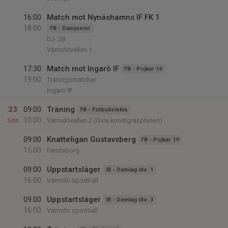
16:00
Match mot Nynäshamns IF FK 1
18:00
FB - Damjunior
DJ- 2B
Värmdövallen 1
17:30
Match mot Ingarö IF
FB - Pojkar 14
19:00
Träningsmatcher
Ingarö IP
23
09:00
Träning
FB - Fotbollslekis
10:00
Sön
Värmdövallen 2 (Övre konstgräsplanen)
09:00
Knatteligan Gustavsberg
FB - Pojkar 19
15:00
Farstaborg
09:00
Uppstartsläger
IB - Damlag div. 1
16:00
Värmdö Sporthall
09:00
Uppstartsläger
IB - Damlag div. 3
16:00
Värmdö sporthall