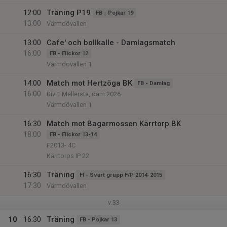
12:00
Träning P19
FB - Pojkar 19
13:00
Värmdövallen
13:00
Cafe' och bollkalle - Damlagsmatch
16:00
FB - Flickor 12
Värmdövallen 1
14:00
Match mot Hertzöga BK
FB - Damlag
16:00
Div 1 Mellersta, dam 2026
Värmdövallen 1
16:30
Match mot Bagarmossen Kärrtorp BK
18:00
FB - Flickor 13-14
F2013- 4C
Kärrtorps IP 22
16:30
Träning
FI - Svart grupp F/P 2014-2015
17:30
Värmdövallen
v.33
10
16:30
Träning
FB - Pojkar 13