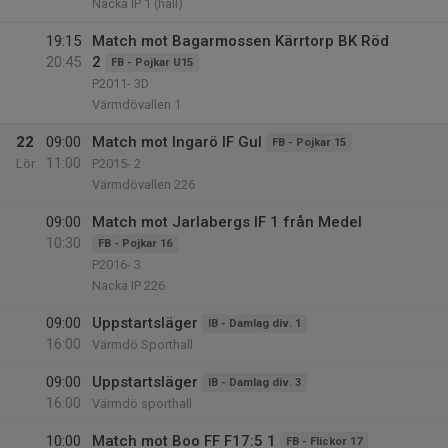
Nacka IP 1 (hall)
19:15
Match mot Bagarmossen Kärrtorp BK Röd
20:45
2
FB - Pojkar U15
P2011- 3D
Värmdövallen 1
22
09:00
Match mot Ingarö IF Gul
FB - Pojkar 15
11:00
Lör
P2015- 2
Värmdövallen 226
09:00
Match mot Jarlabergs IF 1 från Medel
10:30
FB - Pojkar 16
P2016- 3
Nacka IP 226
09:00
Uppstartsläger
IB - Damlag div. 1
16:00
Värmdö Sporthall
09:00
Uppstartsläger
IB - Damlag div. 3
16:00
Värmdö sporthall
10:00
Match mot Boo FF F17:5 1
FB - Flickor 17