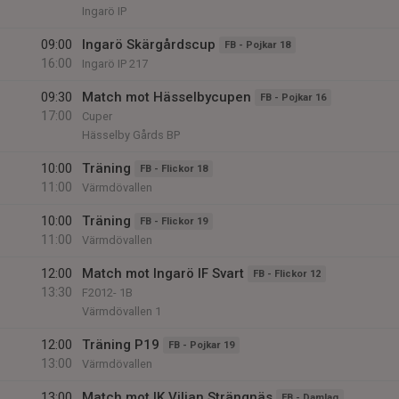
Ingarö IP
09:00
Ingarö Skärgårdscup
FB - Pojkar 18
16:00
Ingarö IP 217
09:30
Match mot Hässelbycupen
FB - Pojkar 16
17:00
Cuper
Hässelby Gårds BP
10:00
Träning
FB - Flickor 18
11:00
Värmdövallen
10:00
Träning
FB - Flickor 19
11:00
Värmdövallen
12:00
Match mot Ingarö IF Svart
FB - Flickor 12
13:30
F2012- 1B
Värmdövallen 1
12:00
Träning P19
FB - Pojkar 19
13:00
Värmdövallen
13:00
Match mot IK Viljan Strängnäs
FB - Damlag