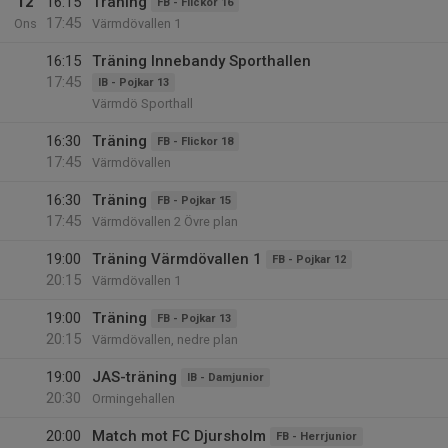
12
16:15
Träning
FB - Flickor 16
17:45
Ons
Värmdövallen 1
16:15
Träning Innebandy Sporthallen
17:45
IB - Pojkar 13
Värmdö Sporthall
16:30
Träning
FB - Flickor 18
17:45
Värmdövallen
16:30
Träning
FB - Pojkar 15
17:45
Värmdövallen 2 Övre plan
19:00
Träning Värmdövallen 1
FB - Pojkar 12
20:15
Värmdövallen 1
19:00
Träning
FB - Pojkar 13
20:15
Värmdövallen, nedre plan
19:00
JAS-träning
IB - Damjunior
20:30
Ormingehallen
20:00
Match mot FC Djursholm
FB - Herrjunior