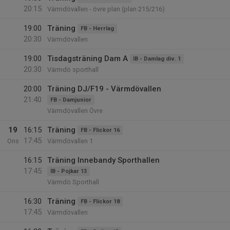
20:15
Värmdövallen - övre plan (plan 215/216)
19:00
Träning
FB - Herrlag
20:30
Värmdövallen
19:00
Tisdagsträning Dam A
IB - Damlag div. 1
20:30
Värmdö sporthall
20:00
Träning DJ/F19 - Värmdövallen
21:40
FB - Damjunior
Värmdövallen Övre
19
16:15
Träning
FB - Flickor 16
17:45
Ons
Värmdövallen 1
16:15
Träning Innebandy Sporthallen
17:45
IB - Pojkar 13
Värmdö Sporthall
16:30
Träning
FB - Flickor 18
17:45
Värmdövallen