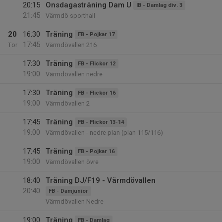
20:15
Onsdagasträning Dam U
IB - Damlag div. 3
21:45
Värmdö sporthall
20
16:30
Träning
FB - Pojkar 17
17:45
Tor
Värmdövallen 216
17:30
Träning
FB - Flickor 12
19:00
Värmdövallen nedre
17:30
Träning
FB - Flickor 16
19:00
Värmdövallen 2
17:45
Träning
FB - Flickor 13-14
19:00
Värmdövallen - nedre plan (plan 115/116)
17:45
Träning
FB - Pojkar 16
19:00
Värmdövallen övre
18:40
Träning DJ/F19 - Värmdövallen
20:40
FB - Damjunior
Värmdövallen Nedre
19:00
Träning
FB - Damlag