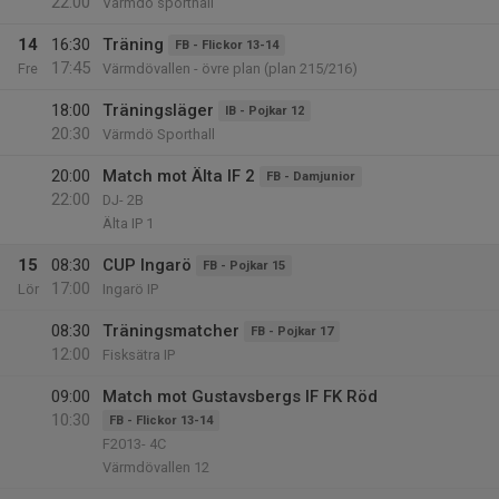
22:00
Värmdö sporthall
14
16:30
Träning
FB - Flickor 13-14
17:45
Fre
Värmdövallen - övre plan (plan 215/216)
18:00
Träningsläger
IB - Pojkar 12
20:30
Värmdö Sporthall
20:00
Match mot Älta IF 2
FB - Damjunior
22:00
DJ- 2B
Älta IP 1
15
08:30
CUP Ingarö
FB - Pojkar 15
17:00
Lör
Ingarö IP
08:30
Träningsmatcher
FB - Pojkar 17
12:00
Fisksätra IP
09:00
Match mot Gustavsbergs IF FK Röd
10:30
FB - Flickor 13-14
F2013- 4C
Värmdövallen 12