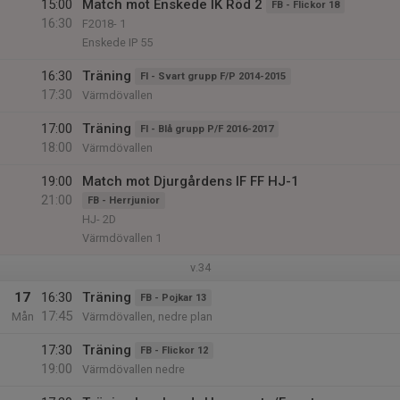
15:00
Match mot Enskede IK Röd 2
FB - Flickor 18
16:30
F2018- 1
Enskede IP 55
16:30
Träning
FI - Svart grupp F/P 2014-2015
17:30
Värmdövallen
17:00
Träning
FI - Blå grupp P/F 2016-2017
18:00
Värmdövallen
19:00
Match mot Djurgårdens IF FF HJ-1
21:00
FB - Herrjunior
HJ- 2D
Värmdövallen 1
v.34
17
16:30
Träning
FB - Pojkar 13
17:45
Mån
Värmdövallen, nedre plan
17:30
Träning
FB - Flickor 12
19:00
Värmdövallen nedre