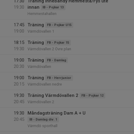
17:30
Träning Innebandy Hemmesta/Fys ute
19:30
innan
IB - Pojkar 13
Hemmestahallen
17:45
Träning
FB - Pojkar U15
19:00
Värmdövallen 1
18:15
Träning
FB - Pojkar 15
19:30
Värmdövallen 2 Övre plan
19:00
Träning
FB - Damlag
20:30
Värmdövallen
19:00
Träning
FB - Herrjunior
20:15
Värmdövallen nedre
19:30
Träning Värmdövallen 2
FB - Pojkar 12
20:45
Värmdövallen 2
19:30
Måndagsträning Dam A + U
20:45
IB - Damlag div. 1
Värmdö sporthall