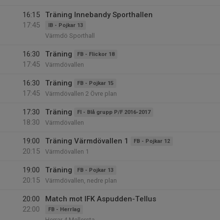
16:15
Träning Innebandy Sporthallen
17:45
IB - Pojkar 13
Värmdö Sporthall
16:30
Träning
FB - Flickor 18
17:45
Värmdövallen
16:30
Träning
FB - Pojkar 15
17:45
Värmdövallen 2 Övre plan
17:30
Träning
FI - Blå grupp P/F 2016-2017
18:30
Värmdövallen
19:00
Träning Värmdövallen 1
FB - Pojkar 12
20:15
Värmdövallen 1
19:00
Träning
FB - Pojkar 13
20:15
Värmdövallen, nedre plan
20:00
Match mot IFK Aspudden-Tellus
22:00
FB - Herrlag
Herrar 4 Mellersta