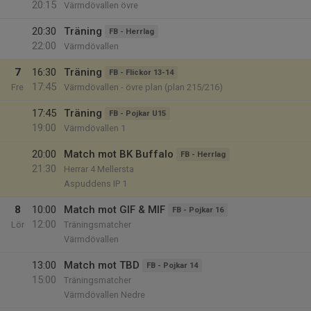
20:15
Värmdövallen övre
20:30
Träning
FB - Herrlag
22:00
Värmdövallen
7
16:30
Träning
FB - Flickor 13-14
17:45
Fre
Värmdövallen - övre plan (plan 215/216)
17:45
Träning
FB - Pojkar U15
19:00
Värmdövallen 1
20:00
Match mot BK Buffalo
FB - Herrlag
21:30
Herrar 4 Mellersta
Aspuddens IP 1
8
10:00
Match mot GIF & MIF
FB - Pojkar 16
12:00
Lör
Träningsmatcher
Värmdövallen
13:00
Match mot TBD
FB - Pojkar 14
15:00
Träningsmatcher
Värmdövallen Nedre