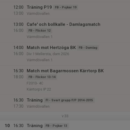
12:00
Träning P19
FB - Pojkar 19
13:00
Värmdövallen
13:00
Cafe' och bollkalle - Damlagsmatch
16:00
FB - Flickor 12
Värmdövallen 1
14:00
Match mot Hertzöga BK
FB - Damlag
16:00
Div 1 Mellersta, dam 2026
Värmdövallen 1
16:30
Match mot Bagarmossen Kärrtorp BK
18:00
FB - Flickor 13-14
F2013- 4C
Kärrtorps IP 22
16:30
Träning
FI - Svart grupp F/P 2014-2015
17:30
Värmdövallen
v.33
10
16:30
Träning
FB - Pojkar 13