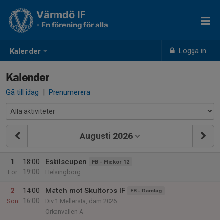
Värmdö IF
- En förening för alla
Logga in
Kalender
Kalender
Gå till idag
|
Prenumerera
Augusti 2026
1
18:00
Eskilscupen
FB - Flickor 12
19:00
Lör
Helsingborg
2
14:00
Match mot Skultorps IF
FB - Damlag
16:00
Sön
Div 1 Mellersta, dam 2026
Orkanvallen A