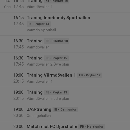
12
16:15
Träning
FB - Flickor 16
17:45
Ons
Värmdövallen 1
16:15
Träning Innebandy Sporthallen
17:45
IB - Pojkar 13
Värmdö Sporthall
16:30
Träning
FB - Flickor 18
17:45
Värmdövallen
16:30
Träning
FB - Pojkar 15
17:45
Värmdövallen 2 Övre plan
19:00
Träning Värmdövallen 1
FB - Pojkar 12
20:15
Värmdövallen 1
19:00
Träning
FB - Pojkar 13
20:15
Värmdövallen, nedre plan
19:00
JAS-träning
IB - Damjunior
20:30
Ormingehallen
20:00
Match mot FC Djursholm
FB - Herrjunior