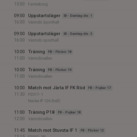
15:00
Farstaborg
09:00
Uppstartsläger
IB - Damlag div. 1
16:00
Värmdö Sporthall
09:00
Uppstartsläger
IB - Damlag div. 3
16:00
Värmdö sporthall
10:00
Träning
FB - Flickor 18
11:00
Värmdövallen
10:00
Träning
FB - Flickor 19
11:00
Värmdövallen
10:00
Match mot Järla IF FK Röd
FB - Pojkar 17
11:30
P2017- 1
Nacka IP 126 (hall)
11:00
Träning P18
FB - Pojkar 18
12:00
Värmdövallen
11:45
Match mot Stuvsta IF 1
FB - Flickor 12
13:15
F2012- 2B