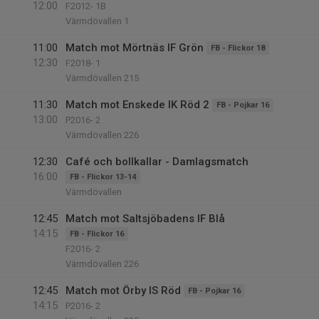
12:00
F2012- 1B
Värmdövallen 1
11:00
Match mot Mörtnäs IF Grön
FB - Flickor 18
12:30
F2018- 1
Värmdövallen 215
11:30
Match mot Enskede IK Röd 2
FB - Pojkar 16
13:00
P2016- 2
Värmdövallen 226
12:30
Café och bollkallar - Damlagsmatch
16:00
FB - Flickor 13-14
Värmdövallen
12:45
Match mot Saltsjöbadens IF Blå
14:15
FB - Flickor 16
F2016- 2
Värmdövallen 226
12:45
Match mot Örby IS Röd
FB - Pojkar 16
14:15
P2016- 2