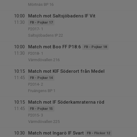
Mörtnäs BP 16
10:00
Match mot Saltsjöbadens IF Vit
11:30
FB - Pojkar 17
P2017- 1
Saltsjöbadens IP 22
10:00
Match mot Boo FF P18:6
FB - Pojkar 18
11:30
P2018- 1
Värmdövallen 216
10:15
Match mot KIF Söderort från Medel
11:45
FB - Pojkar 14
P2014- 2
Fruängens BP 1
10:15
Match mot IF Söderkamraterna röd
11:45
FB - Pojkar 15
P2015- 3
Värmdövallen 225
10:30
Match mot Ingarö IF Svart
FB - Flickor 12