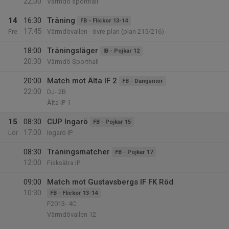
22:00
Värmdö sporthall
14
16:30
Träning
FB - Flickor 13-14
17:45
Fre
Värmdövallen - övre plan (plan 215/216)
18:00
Träningsläger
IB - Pojkar 12
20:30
Värmdö Sporthall
20:00
Match mot Älta IF 2
FB - Damjunior
22:00
DJ- 2B
Älta IP 1
15
08:30
CUP Ingarö
FB - Pojkar 15
17:00
Lör
Ingarö IP
08:30
Träningsmatcher
FB - Pojkar 17
12:00
Fisksätra IP
09:00
Match mot Gustavsbergs IF FK Röd
10:30
FB - Flickor 13-14
F2013- 4C
Värmdövallen 12