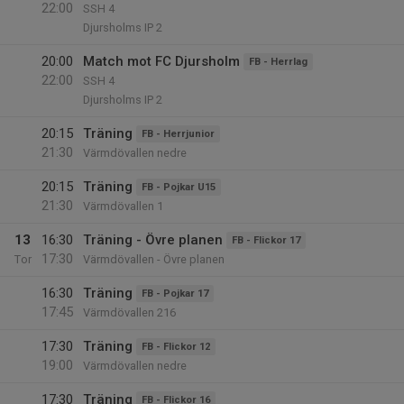
22:00
SSH 4
Djursholms IP 2
20:00
Match mot FC Djursholm
FB - Herrlag
22:00
SSH 4
Djursholms IP 2
20:15
Träning
FB - Herrjunior
21:30
Värmdövallen nedre
20:15
Träning
FB - Pojkar U15
21:30
Värmdövallen 1
13
16:30
Träning - Övre planen
FB - Flickor 17
17:30
Tor
Värmdövallen - Övre planen
16:30
Träning
FB - Pojkar 17
17:45
Värmdövallen 216
17:30
Träning
FB - Flickor 12
19:00
Värmdövallen nedre
17:30
Träning
FB - Flickor 16