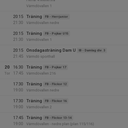
Värmdövallen 1
20:15
Träning
FB - Herrjunior
21:30
Värmdövallen nedre
20:15
Träning
FB - Pojkar U15
21:30
Värmdövallen 1
20:15
Onsdagasträning Dam U
IB - Damlag div. 3
21:45
Värmdö sporthall
20
16:30
Träning
FB - Pojkar 17
17:45
Tor
Värmdövallen 216
17:30
Träning
FB - Flickor 12
19:00
Värmdövallen nedre
17:30
Träning
FB - Flickor 16
19:00
Värmdövallen 2
17:45
Träning
FB - Flickor 13-14
19:00
Värmdövallen - nedre plan (plan 115/116)