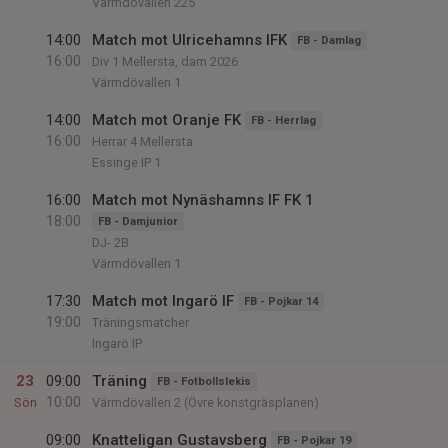
Värmdövallen 225
14:00
Match mot Ulricehamns IFK
FB - Damlag
16:00
Div 1 Mellersta, dam 2026
Värmdövallen 1
14:00
Match mot Oranje FK
FB - Herrlag
16:00
Herrar 4 Mellersta
Essinge IP 1
16:00
Match mot Nynäshamns IF FK 1
18:00
FB - Damjunior
DJ- 2B
Värmdövallen 1
17:30
Match mot Ingarö IF
FB - Pojkar 14
19:00
Träningsmatcher
Ingarö IP
23
09:00
Träning
FB - Fotbollslekis
10:00
Sön
Värmdövallen 2 (Övre konstgräsplanen)
09:00
Knatteligan Gustavsberg
FB - Pojkar 19