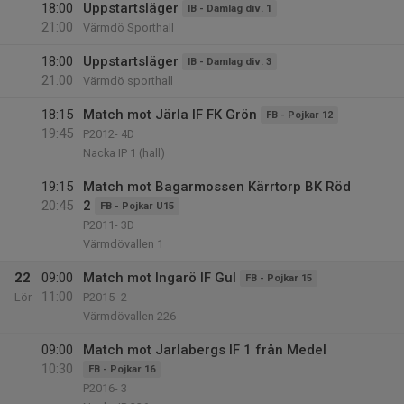
18:00
Uppstartsläger
IB - Damlag div. 1
21:00
Värmdö Sporthall
18:00
Uppstartsläger
IB - Damlag div. 3
21:00
Värmdö sporthall
18:15
Match mot Järla IF FK Grön
FB - Pojkar 12
19:45
P2012- 4D
Nacka IP 1 (hall)
19:15
Match mot Bagarmossen Kärrtorp BK Röd
20:45
2
FB - Pojkar U15
P2011- 3D
Värmdövallen 1
22
09:00
Match mot Ingarö IF Gul
FB - Pojkar 15
11:00
Lör
P2015- 2
Värmdövallen 226
09:00
Match mot Jarlabergs IF 1 från Medel
10:30
FB - Pojkar 16
P2016- 3