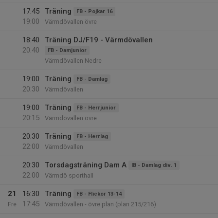
17:45
Träning
FB - Pojkar 16
19:00
Värmdövallen övre
18:40
Träning DJ/F19 - Värmdövallen
20:40
FB - Damjunior
Värmdövallen Nedre
19:00
Träning
FB - Damlag
20:30
Värmdövallen
19:00
Träning
FB - Herrjunior
20:15
Värmdövallen övre
20:30
Träning
FB - Herrlag
22:00
Värmdövallen
20:30
Torsdagsträning Dam A
IB - Damlag div. 1
22:00
Värmdö sporthall
21
16:30
Träning
FB - Flickor 13-14
17:45
Fre
Värmdövallen - övre plan (plan 215/216)