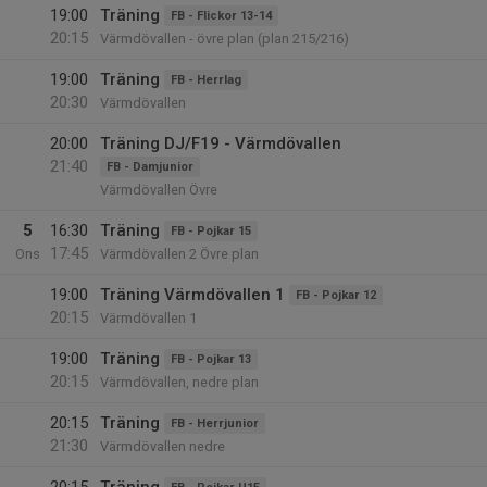
19:00
Träning
FB - Flickor 13-14
20:15
Värmdövallen - övre plan (plan 215/216)
19:00
Träning
FB - Herrlag
20:30
Värmdövallen
20:00
Träning DJ/F19 - Värmdövallen
21:40
FB - Damjunior
Värmdövallen Övre
5
16:30
Träning
FB - Pojkar 15
17:45
Ons
Värmdövallen 2 Övre plan
19:00
Träning Värmdövallen 1
FB - Pojkar 12
20:15
Värmdövallen 1
19:00
Träning
FB - Pojkar 13
20:15
Värmdövallen, nedre plan
20:15
Träning
FB - Herrjunior
21:30
Värmdövallen nedre