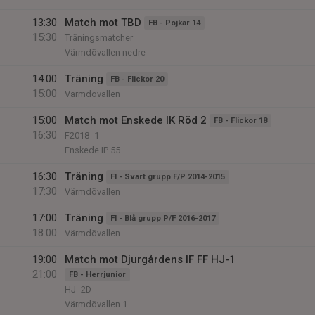
13:30
Match mot TBD
FB - Pojkar 14
15:30
Träningsmatcher
Värmdövallen nedre
14:00
Träning
FB - Flickor 20
15:00
Värmdövallen
15:00
Match mot Enskede IK Röd 2
FB - Flickor 18
16:30
F2018- 1
Enskede IP 55
16:30
Träning
FI - Svart grupp F/P 2014-2015
17:30
Värmdövallen
17:00
Träning
FI - Blå grupp P/F 2016-2017
18:00
Värmdövallen
19:00
Match mot Djurgårdens IF FF HJ-1
21:00
FB - Herrjunior
HJ- 2D
Värmdövallen 1