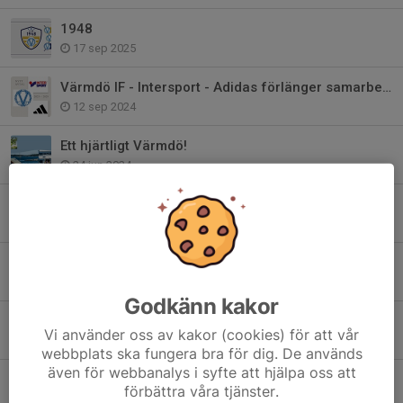
1948
17 sep 2025
Värmdö IF - Intersport - Adidas förlänger samarbetet!
12 sep 2024
Ett hjärtligt Värmdö!
24 jun 2024
Bli medlem i Club 1948 - Värmdö IF:s Vänner
22 maj 2024
Värdegrundsambassadör - Värmdös viktigaste
24 jan 2024
Godkänn kakor
2024 är året för våra värdegrundsord..
Vi använder oss av kakor (cookies) för att vår
27 dec 2023
webbplats ska fungera bra för dig. De används
även för webbanalys i syfte att hjälpa oss att
Värmdö IF har sorg
förbättra våra tjänster.
17 apr 2023