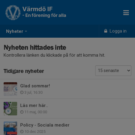
Värmdö IF
- En förening för alla
Logga in
Nyheter
Nyheten hittades inte
Kontrollera länken du klickade på för att komma hit.
Tidigare nyheter
Glad sommar!
3 jul, 16:30
Läs mer här..
11 maj, 00:00
Policy - Sociala medier
10 dec 2025