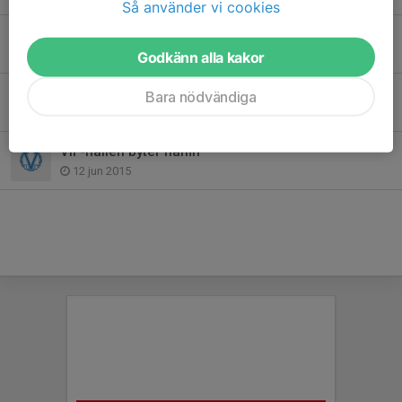
Så använder vi cookies
Värmdö IF-familjen har sorg
28 apr 2020
Godkänn alla kakor
Sommarfotbollsskolan en succé!
Bara nödvändiga
18 jun 2015
VIF-hallen byter namn
12 jun 2015