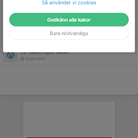
Så använder vi cookies
Värmdö IF-familjen har sorg
28 apr 2020
Godkänn alla kakor
Sommarfotbollsskolan en succé!
Bara nödvändiga
18 jun 2015
VIF-hallen byter namn
12 jun 2015