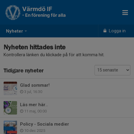
Värmdö IF
- En förening för alla
Logga in
Nyheter
Nyheten hittades inte
Kontrollera länken du klickade på för att komma hit.
Tidigare nyheter
Glad sommar!
3 jul, 16:30
Läs mer här..
11 maj, 00:00
Policy - Sociala medier
10 dec 2025