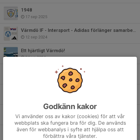
1948
17 sep 2025
Värmdö IF - Intersport - Adidas förlänger samarbetet!
12 sep 2024
Ett hjärtligt Värmdö!
24 jun 2024
Bli medlem i Club 1948 - Värmdö IF:s Vänner
22 maj 2024
Värdegrundsambassadör - Värmdös viktigaste
24 jan 2024
Godkänn kakor
2024 är året för våra värdegrundsord..
Vi använder oss av kakor (cookies) för att vår
27 dec 2023
webbplats ska fungera bra för dig. De används
även för webbanalys i syfte att hjälpa oss att
Värmdö IF har sorg
förbättra våra tjänster.
17 apr 2023