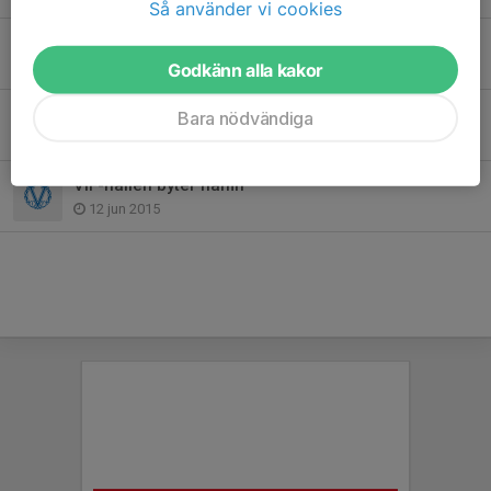
Så använder vi cookies
Värmdö IF-familjen har sorg
28 apr 2020
Godkänn alla kakor
Sommarfotbollsskolan en succé!
Bara nödvändiga
18 jun 2015
VIF-hallen byter namn
12 jun 2015