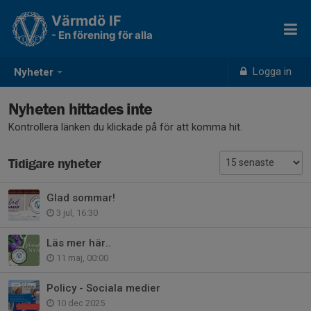
Värmdö IF
- En förening för alla
Logga in
Nyheter
Nyheten hittades inte
Kontrollera länken du klickade på för att komma hit.
Tidigare nyheter
Glad sommar!
3 jul, 16:30
Läs mer här..
11 maj, 00:00
Policy - Sociala medier
10 dec 2025