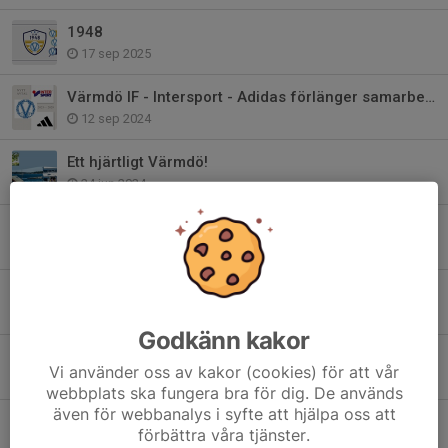
1948
17 sep 2025
Värmdö IF - Intersport - Adidas förlänger samarbetet!
12 sep 2024
Ett hjärtligt Värmdö!
24 jun 2024
Bli medlem i Club 1948 - Värmdö IF:s Vänner
22 maj 2024
Värdegrundsambassadör - Värmdös viktigaste
24 jan 2024
Godkänn kakor
2024 är året för våra värdegrundsord..
Vi använder oss av kakor (cookies) för att vår
27 dec 2023
webbplats ska fungera bra för dig. De används
även för webbanalys i syfte att hjälpa oss att
Värmdö IF har sorg
förbättra våra tjänster.
17 apr 2023