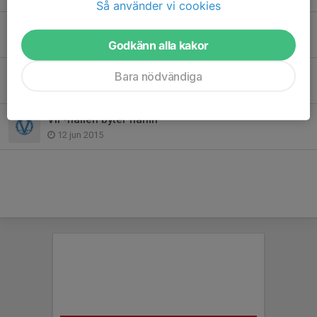
Så använder vi cookies
Värmdö IF-familjen har sorg
28 apr 2020
Godkänn alla kakor
Sommarfotbollsskolan en succé!
Bara nödvändiga
18 jun 2015
VIF-hallen byter namn
12 jun 2015