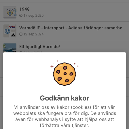
1948
17 sep 2025
Värmdö IF - Intersport - Adidas förlänger samarbetet!
12 sep 2024
Ett hjärtligt Värmdö!
24 jun 2024
Bli medlem i Club 1948 - Värmdö IF:s Vänner
22 maj 2024
Värdegrundsambassadör - Värmdös viktigaste
24 jan 2024
Godkänn kakor
2024 är året för våra värdegrundsord..
Vi använder oss av kakor (cookies) för att vår
27 dec 2023
webbplats ska fungera bra för dig. De används
även för webbanalys i syfte att hjälpa oss att
Värmdö IF har sorg
förbättra våra tjänster.
17 apr 2023