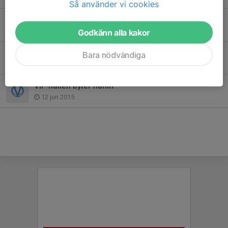
Så använder vi cookies
Värmdö IF-familjen har sorg
28 apr 2020
Godkänn alla kakor
Sommarfotbollsskolan en succé!
Bara nödvändiga
18 jun 2015
VIF-hallen byter namn
12 jun 2015