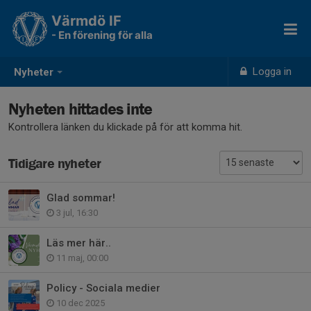
Värmdö IF
- En förening för alla
Logga in
Nyheter
Nyheten hittades inte
Kontrollera länken du klickade på för att komma hit.
Tidigare nyheter
Glad sommar!
3 jul, 16:30
Läs mer här..
11 maj, 00:00
Policy - Sociala medier
10 dec 2025