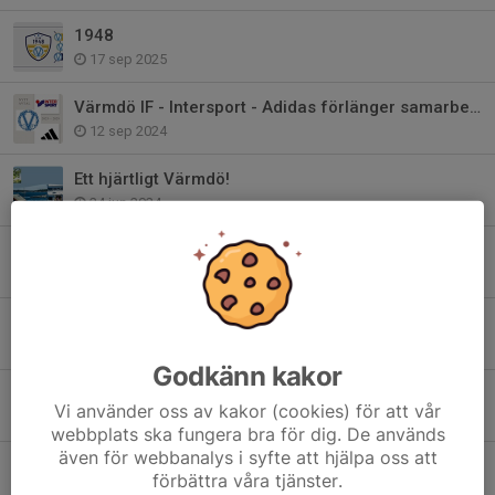
1948
17 sep 2025
Värmdö IF - Intersport - Adidas förlänger samarbetet!
12 sep 2024
Ett hjärtligt Värmdö!
24 jun 2024
Bli medlem i Club 1948 - Värmdö IF:s Vänner
22 maj 2024
Värdegrundsambassadör - Värmdös viktigaste
24 jan 2024
Godkänn kakor
2024 är året för våra värdegrundsord..
Vi använder oss av kakor (cookies) för att vår
27 dec 2023
webbplats ska fungera bra för dig. De används
även för webbanalys i syfte att hjälpa oss att
Värmdö IF har sorg
förbättra våra tjänster.
17 apr 2023