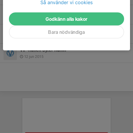
Så använder vi cookies
Värmdö IF-familjen har sorg
28 apr 2020
Godkänn alla kakor
Sommarfotbollsskolan en succé!
Bara nödvändiga
18 jun 2015
VIF-hallen byter namn
12 jun 2015