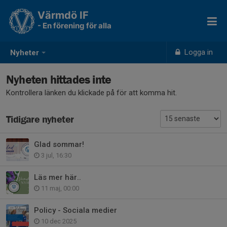
Värmdö IF
- En förening för alla
Logga in
Nyheter
Nyheten hittades inte
Kontrollera länken du klickade på för att komma hit.
Tidigare nyheter
Glad sommar!
3 jul, 16:30
Läs mer här..
11 maj, 00:00
Policy - Sociala medier
10 dec 2025