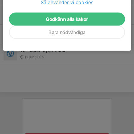
Så använder vi cookies
Värmdö IF-familjen har sorg
28 apr 2020
Godkänn alla kakor
Sommarfotbollsskolan en succé!
Bara nödvändiga
18 jun 2015
VIF-hallen byter namn
12 jun 2015