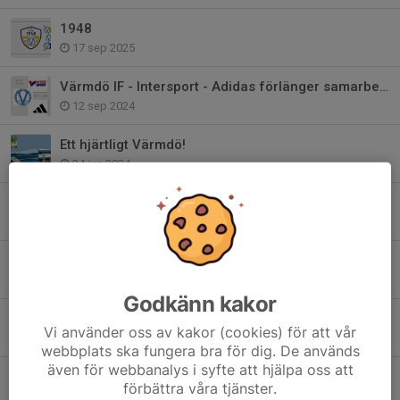
1948
17 sep 2025
Värmdö IF - Intersport - Adidas förlänger samarbetet!
12 sep 2024
Ett hjärtligt Värmdö!
24 jun 2024
Bli medlem i Club 1948 - Värmdö IF:s Vänner
22 maj 2024
Värdegrundsambassadör - Värmdös viktigaste
24 jan 2024
Godkänn kakor
2024 är året för våra värdegrundsord..
Vi använder oss av kakor (cookies) för att vår
27 dec 2023
webbplats ska fungera bra för dig. De används
även för webbanalys i syfte att hjälpa oss att
Värmdö IF har sorg
förbättra våra tjänster.
17 apr 2023