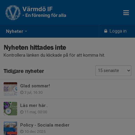
Värmdö IF
- En förening för alla
Logga in
Nyheter
Nyheten hittades inte
Kontrollera länken du klickade på för att komma hit.
Tidigare nyheter
Glad sommar!
3 jul, 16:30
Läs mer här..
11 maj, 00:00
Policy - Sociala medier
10 dec 2025