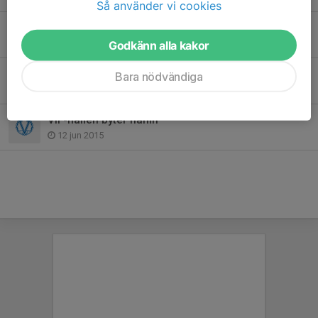
Så använder vi cookies
Värmdö IF-familjen har sorg
28 apr 2020
Godkänn alla kakor
Sommarfotbollsskolan en succé!
Bara nödvändiga
18 jun 2015
VIF-hallen byter namn
12 jun 2015