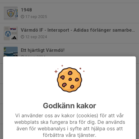
1948
17 sep 2025
Värmdö IF - Intersport - Adidas förlänger samarbetet!
12 sep 2024
Ett hjärtligt Värmdö!
24 jun 2024
Bli medlem i Club 1948 - Värmdö IF:s Vänner
22 maj 2024
Värdegrundsambassadör - Värmdös viktigaste
24 jan 2024
Godkänn kakor
2024 är året för våra värdegrundsord..
Vi använder oss av kakor (cookies) för att vår
27 dec 2023
webbplats ska fungera bra för dig. De används
även för webbanalys i syfte att hjälpa oss att
Värmdö IF har sorg
förbättra våra tjänster.
17 apr 2023