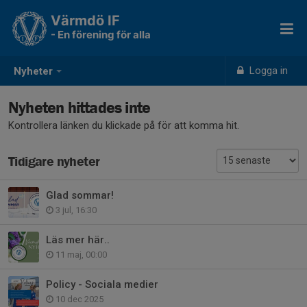
Värmdö IF
- En förening för alla
Logga in
Nyheter
Nyheten hittades inte
Kontrollera länken du klickade på för att komma hit.
Tidigare nyheter
Glad sommar!
3 jul, 16:30
Läs mer här..
11 maj, 00:00
Policy - Sociala medier
10 dec 2025