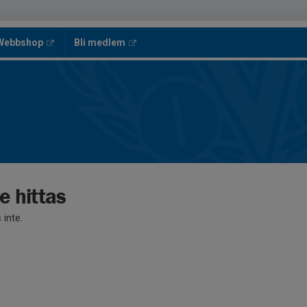
 Webbshop
Bli medlem
e hittas
 inte.