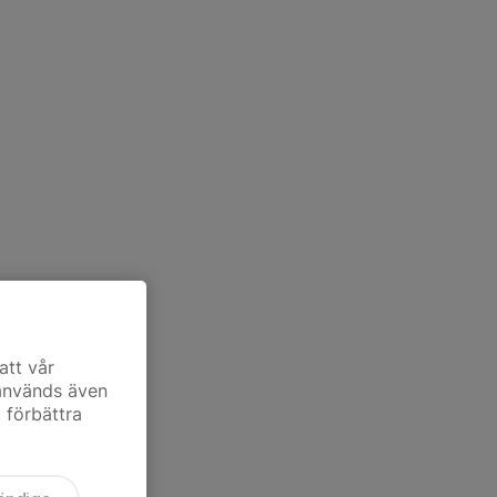
att vår
 används även
t förbättra