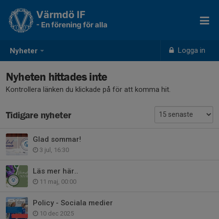
Värmdö IF
- En förening för alla
Logga in
Nyheter
Nyheten hittades inte
Kontrollera länken du klickade på för att komma hit.
Tidigare nyheter
Glad sommar!
3 jul, 16:30
Läs mer här..
11 maj, 00:00
Policy - Sociala medier
10 dec 2025