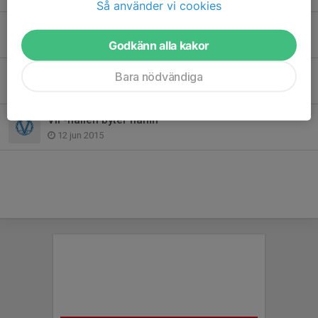
Så använder vi cookies
Värmdö IF-familjen har sorg
28 apr 2020
Godkänn alla kakor
Sommarfotbollsskolan en succé!
Bara nödvändiga
18 jun 2015
VIF-hallen byter namn
12 jun 2015