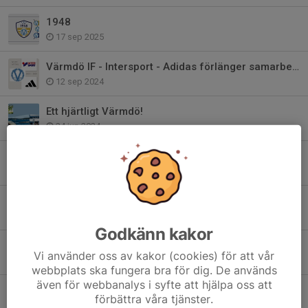
1948
17 sep 2025
Värmdö IF - Intersport - Adidas förlänger samarbetet!
12 sep 2024
Ett hjärtligt Värmdö!
24 jun 2024
Bli medlem i Club 1948 - Värmdö IF:s Vänner
22 maj 2024
Värdegrundsambassadör - Värmdös viktigaste
24 jan 2024
Godkänn kakor
2024 är året för våra värdegrundsord..
Vi använder oss av kakor (cookies) för att vår
27 dec 2023
webbplats ska fungera bra för dig. De används
även för webbanalys i syfte att hjälpa oss att
Värmdö IF har sorg
förbättra våra tjänster.
17 apr 2023