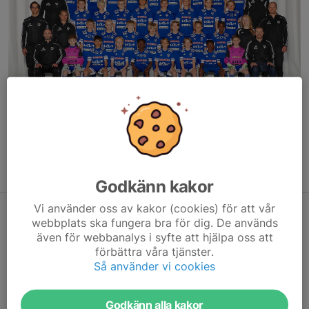
Här hittar du information om våra matcher, träningstider och
kontaktuppgifter till lagledningen.
Godkänn kakor
Vi använder oss av kakor (cookies) för att vår
Trevlig sommar!
webbplats ska fungera bra för dig. De används
även för webbanalys i syfte att hjälpa oss att
23 jun, 07:57
0 kommentarer
förbättra våra tjänster.
På onsdag 24/6 (vecka 26) kör vi sista träningen på vallen, sen
Så använder vi cookies
är det dags för sommaruppehåll.
Godkänn alla kakor
Vi önskar alla en härlig sommar och så ses vi igen när