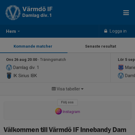
Värmdö IF
Damlag div. 1
Logga in
Hem
Kommande matcher
Senaste resultat
Ons 26 aug 20:00
- Träningsmatch
Lör 5 sep
Damlag div. 1
Marie
IK Sirius IBK
Damla
Visa tabeller
Följ oss
Instagram
Välkommen till Värmdö IF Innebandy Dam