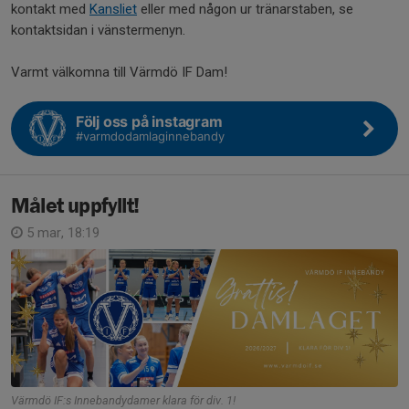
kontakt med
Kansliet
eller med någon ur tränarstaben, se
kontaktsidan i vänstermenyn.
Varmt välkomna till Värmdö IF Dam!
Följ oss på instagram
#varmdodamlaginnebandy
Målet uppfyllt!
5 mar, 18:19
Värmdö IF:s Innebandydamer klara för div. 1!