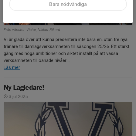
Bara nödvändiga
Från vänster: Victor, Niklas, Rikard
Vi är glada över att kunna presentera inte bara en, utan tre nya
tränare till damlagsverksamheten till säsongen 25/26. Ett starkt
gäng med höga ambitioner och siktet inställt på att vässa
verksamheten till oanade nivåer....
Läs mer
Ny Lagledare!
3 jul 2025