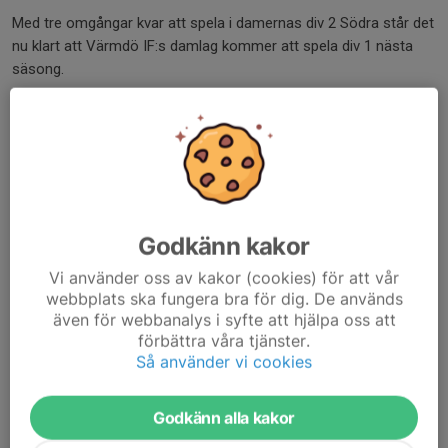
Med tre omgångar kvar att spela i damernas div 2 Södra står det
nu klart att Värmdö IF:s damlag kommer att spela div 1 nästa
säsong.
Efter att ha tillbringat de senaste säsongerna i div 2 och div 3
samtidigt som man gått...
Läs mer
Ny tränartrio!
Godkänn kakor
4 jul 2025
Vi använder oss av kakor (cookies) för att vår
webbplats ska fungera bra för dig. De används
även för webbanalys i syfte att hjälpa oss att
förbättra våra tjänster.
Så använder vi cookies
Godkänn alla kakor