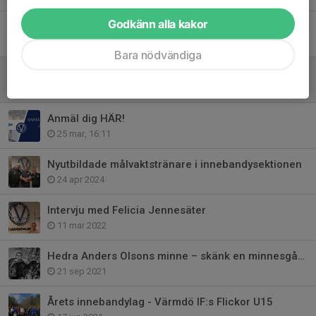
Godkänn alla kakor
Ansökan till Ung Ledare - Innebandy
1 jul, 13:27
Bara nödvändiga
Henrik Johansson ny sportchef i Värmdö IF Herr/HJ
27 mar, 12:47
Anmäl dig HÄR!
25 mar, 16:11
Nyutbildade målvaktstränare i innebandysektionen
24 apr 2024
Intervju med Felicia Jennesäter
11 mar 2022
Hedra Anders Olsons minne – skänk en minnesgåva inför avskedsceremonin
21 sep 2021
Årets innebandylag - Värmdö IF:s Flickor U15