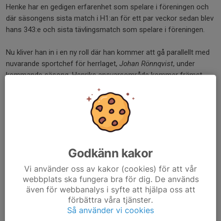
Henke har en gedigen erfarenhet som spelare i föreningen och
där säsongens sista match i H1:an för ett par veckor sedan blev
hans 343:e och sista tävlingsmatch som spelare i föreningen.
Nu kliver han in i en ny roll där han kommer att gå parallellt med
nuvarande sportchef för herrlaget,
Johan Rönnqvist
, under
kommande säsong. Henriks ansvarsområde kommer främst
handla om att bygga tydliga strukturer mellan herr- och
juniorverksamheten men även vara delaktig i att bygga en stark
herrlagstrupp som kommer att ha siktet inställt på att ta sig
tillbaka till div 1.
Välkommen i din ny roll Henke!
Godkänn kakor
Dela nyhet
Vi använder oss av kakor (cookies) för att vår
webbplats ska fungera bra för dig. De används
även för webbanalys i syfte att hjälpa oss att
förbättra våra tjänster.
Så använder vi cookies
Tidigare nyheter