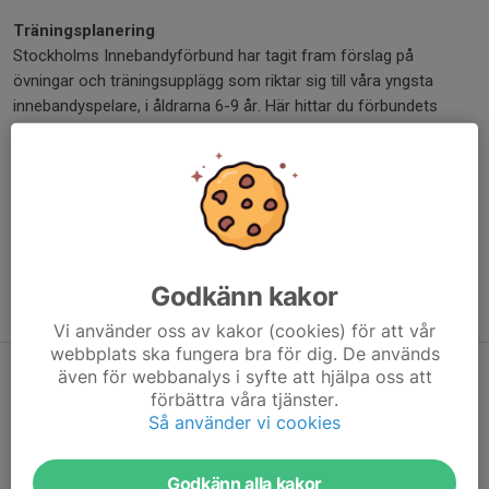
Träningsplanering
Stockholms Innebandyförbund har tagit fram förslag på
övningar och träningsupplägg som riktar sig till våra yngsta
innebandyspelare, i åldrarna 6-9 år. Här hittar du förbundets
förslag på
träningsupplägg på grön nivå.
Stockholms Innebandyförbund har också tagit fram ett par
träningshandböcker som innehåller en hel del övningar om du vill
komplettera de övningar som föreningen tar upp i
innebandyguiden eller i träningspaketet.
Träningshandbok nr 1
Godkänn kakor
Träningshandbok nr 2
Vi använder oss av kakor (cookies) för att vår
webbplats ska fungera bra för dig. De används
även för webbanalys i syfte att hjälpa oss att
Målvaktsträning
förbättra våra tjänster.
Sektionen har egna målvaktstränare som finns tillgängliga att
Så använder vi cookies
boka för målvaktsträning i det egna laget. Målvaktstränarna
kommer till lagets träning och genomför målvaktsträning.
Godkänn alla kakor
Kontakta den målvaktstränare som du vill engagera och boka en