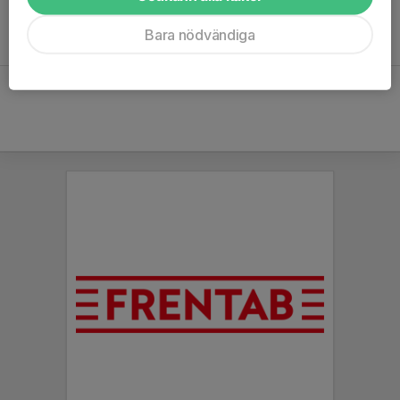
tid för träning. Alla lag har rätt till två målvaktsträningar per
Bara nödvändiga
säsong (en på hösten och en på våren).