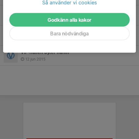
Så använder vi cookies
Värmdö IF-familjen har sorg
28 apr 2020
Godkänn alla kakor
Sommarfotbollsskolan en succé!
Bara nödvändiga
18 jun 2015
VIF-hallen byter namn
12 jun 2015