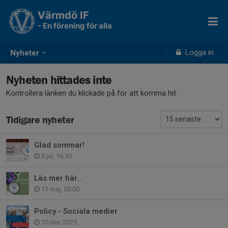
Värmdö IF
- En förening för alla
Logga in
Nyheter
Nyheten hittades inte
Kontrollera länken du klickade på för att komma hit.
Tidigare nyheter
Glad sommar!
3 jul, 16:30
Läs mer här..
11 maj, 00:00
Policy - Sociala medier
10 dec 2025