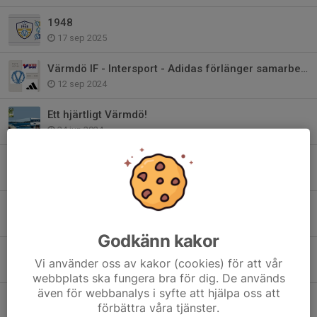
1948
17 sep 2025
Värmdö IF - Intersport - Adidas förlänger samarbetet!
12 sep 2024
Ett hjärtligt Värmdö!
24 jun 2024
Bli medlem i Club 1948 - Värmdö IF:s Vänner
22 maj 2024
Värdegrundsambassadör - Värmdös viktigaste
24 jan 2024
Godkänn kakor
2024 är året för våra värdegrundsord..
Vi använder oss av kakor (cookies) för att vår
27 dec 2023
webbplats ska fungera bra för dig. De används
även för webbanalys i syfte att hjälpa oss att
Värmdö IF har sorg
förbättra våra tjänster.
17 apr 2023