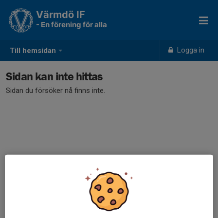
Värmdö IF
- En förening för alla
Logga in
Till hemsidan
Sidan kan inte hittas
Sidan du försöker nå finns inte.