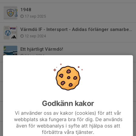
1948
17 sep 2025
Värmdö IF - Intersport - Adidas förlänger samarbetet!
12 sep 2024
Ett hjärtligt Värmdö!
24 jun 2024
Bli medlem i Club 1948 - Värmdö IF:s Vänner
22 maj 2024
Värdegrundsambassadör - Värmdös viktigaste
24 jan 2024
Godkänn kakor
2024 är året för våra värdegrundsord..
Vi använder oss av kakor (cookies) för att vår
27 dec 2023
webbplats ska fungera bra för dig. De används
även för webbanalys i syfte att hjälpa oss att
Värmdö IF har sorg
förbättra våra tjänster.
17 apr 2023