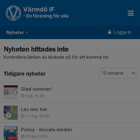
Värmdö IF
- En förening för alla
Logga in
Nyheter
Nyheten hittades inte
Kontrollera länken du klickade på för att komma hit.
Tidigare nyheter
Glad sommar!
3 jul, 16:30
Läs mer här..
11 maj, 00:00
Policy - Sociala medier
10 dec 2025