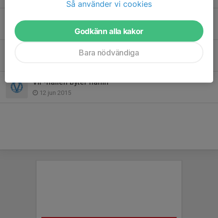
Så använder vi cookies
Värmdö IF-familjen har sorg
28 apr 2020
Godkänn alla kakor
Sommarfotbollsskolan en succé!
Bara nödvändiga
18 jun 2015
VIF-hallen byter namn
12 jun 2015