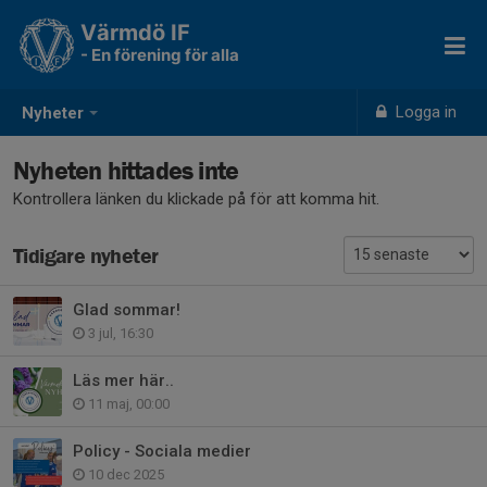
Värmdö IF
- En förening för alla
Logga in
Nyheter
Nyheten hittades inte
Kontrollera länken du klickade på för att komma hit.
Tidigare nyheter
Glad sommar!
3 jul, 16:30
Läs mer här..
11 maj, 00:00
Policy - Sociala medier
10 dec 2025