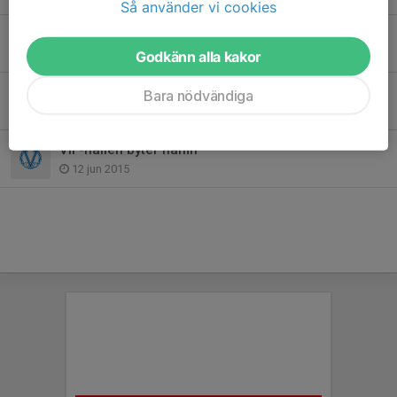
Så använder vi cookies
Värmdö IF-familjen har sorg
28 apr 2020
Godkänn alla kakor
Sommarfotbollsskolan en succé!
Bara nödvändiga
18 jun 2015
VIF-hallen byter namn
12 jun 2015