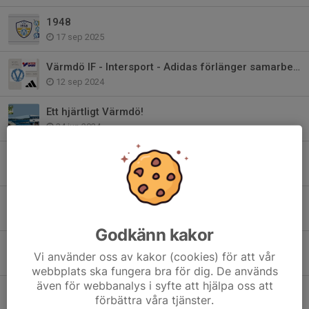
1948
17 sep 2025
Värmdö IF - Intersport - Adidas förlänger samarbetet!
12 sep 2024
Ett hjärtligt Värmdö!
24 jun 2024
Bli medlem i Club 1948 - Värmdö IF:s Vänner
22 maj 2024
Värdegrundsambassadör - Värmdös viktigaste
24 jan 2024
Godkänn kakor
2024 är året för våra värdegrundsord..
Vi använder oss av kakor (cookies) för att vår
27 dec 2023
webbplats ska fungera bra för dig. De används
även för webbanalys i syfte att hjälpa oss att
Värmdö IF har sorg
förbättra våra tjänster.
17 apr 2023