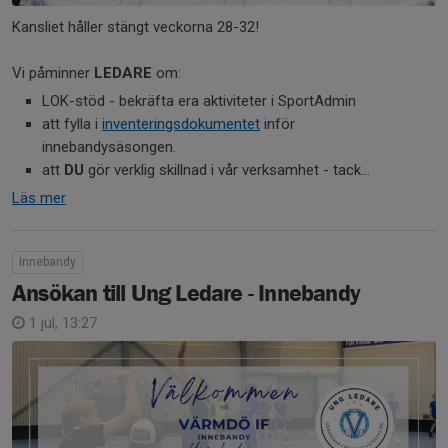
Kansliet håller stängt veckorna 28-32!
Vi påminner
LEDARE
om:
LOK-stöd - bekräfta era aktiviteter i SportAdmin
att fylla i
inventeringsdokumentet
inför
innebandysäsongen.
att
DU
gör verklig skillnad i vår verksamhet - tack...
Läs mer
Innebandy
Ansökan till Ung Ledare - Innebandy
1 jul, 13:27