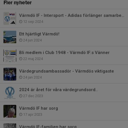
Fler nyheter
Värmdö IF - Intersport - Adidas förlänger samarbetet!
12 sep 2024
Ett hjärtligt Värmdö!
24 jun 2024
Bli medlem i Club 1948 - Värmdö IF:s Vänner
22 maj 2024
Värdegrundsambassadör - Värmdös viktigaste
24 jan 2024
2024 är året för våra värdegrundsord..
27 dec 2023
Värmdö IF har sorg
17 apr 2023
Värmdö IF-familjen har sorg