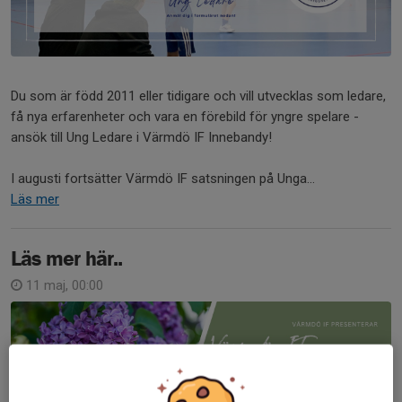
Du som är född 2011 eller tidigare och vill utvecklas som ledare,
få nya erfarenheter och vara en förebild för yngre spelare -
ansök till Ung Ledare i Värmdö IF Innebandy!
I augusti fortsätter Värmdö IF satsningen på Unga...
Läs mer
Läs mer här..
11 maj, 00:00