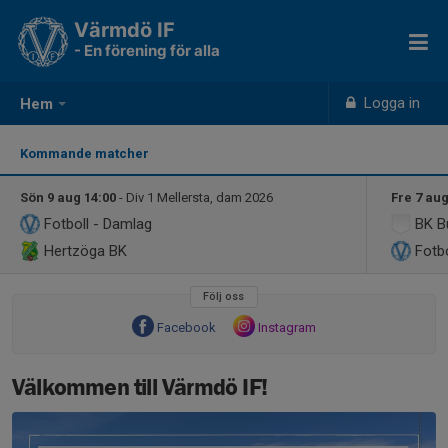
Värmdö IF
- En förening för alla
Logga in
Hem
Kommande matcher
Sön 9 aug 14:00
- Div 1 Mellersta, dam 2026
Fre 7 aug
Fotboll - Damlag
BK B
Hertzöga BK
Fotbo
Följ oss
Facebook
Instagram
Välkommen till Värmdö IF!