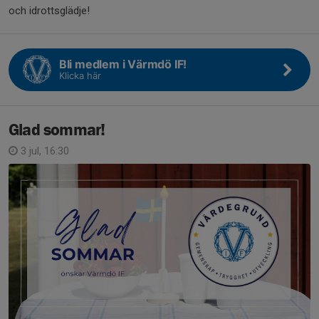
och idrottsglädje!
Bli medlem i Värmdö IF!
Klicka här
Glad sommar!
3 jul, 16:30