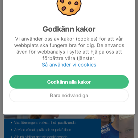
Här hittar du det senaste numret av
Nyhetsbrevet
!
Läs mer
Godkänn kakor
Vi använder oss av kakor (cookies) för att vår
Policy - Sociala medier
webbplats ska fungera bra för dig. De används
även för webbanalys i syfte att hjälpa oss att
10 dec 2025
förbättra våra tjänster.
Så använder vi cookies
Godkänn alla kakor
Bara nödvändiga