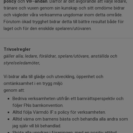
policy
och
VIF-andan
. Därför är det avgörande att varje ledare,
tränare och vuxen genom sin kunskap och sitt omdöme bidrar
och vägleder våra verksamma ungdomar inom detta område.
Förutom ökad trygghet bidrar detta till bättre resultat både för
laget och för den enskilde spelaren/utövaren.
Trivselregler
gäller alla; ledare, föräldrar, spelare/utövare, anställda och
styrelseledamöter,
Vi bidrar alla till glädje och utveckling, öppenhet och
omtänksamhet i en trygg miljö
genom att:
Bedriva verksamheten utifrån ett barnrättsperspektiv och
följer FNs barnkonvention.
Alltid följa Värmdö IF:s policy för verksamheten.
Alltid värna om barnens bästa och behandla alla andra som
jag själv vill bli behandlad.
Sköta alla uppdrag i föreningen, med en positiv attityd.