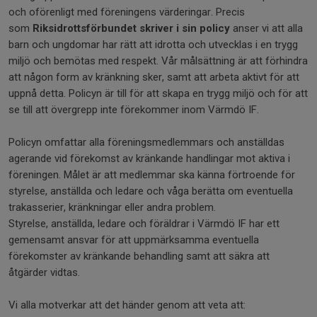
och oförenligt med föreningens värderingar. Precis
som
Riksidrottsförbundet skriver i sin policy
anser vi att alla
barn och ungdomar har rätt att idrotta och utvecklas i en trygg
miljö och bemötas med respekt. Vår målsättning är att förhindra
att någon form av kränkning sker, samt att arbeta aktivt för att
uppnå detta. Policyn är till för att skapa en trygg miljö och för att
se till att övergrepp inte förekommer inom Värmdö IF.
Policyn omfattar alla föreningsmedlemmars och anställdas
agerande vid förekomst av kränkande handlingar mot aktiva i
föreningen. Målet är att medlemmar ska känna förtroende för
styrelse, anställda och ledare och våga berätta om eventuella
trakasserier, kränkningar eller andra problem.
Styrelse, anställda, ledare och föräldrar i Värmdö IF har ett
gemensamt ansvar för att uppmärksamma eventuella
förekomster av kränkande behandling samt att säkra att
åtgärder vidtas.
Vi alla motverkar att det händer genom att veta att: