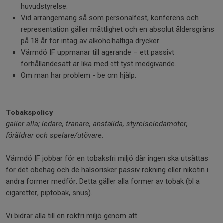
huvudstyrelse.
Vid arrangemang så som personalfest, konferens och
representation gäller måttlighet och en absolut åldersgräns
på 18 år för intag av alkoholhaltiga drycker.
Värmdö IF uppmanar till agerande – ett passivt
förhållandesätt är lika med ett tyst medgivande.
Om man har problem - be om hjälp.
Tobakspolicy
gäller alla; ledare, tränare, anställda, styrelseledamöter,
föräldrar och spelare/utövare.
Värmdö IF jobbar för en tobaksfri miljö där ingen ska utsättas
för det obehag och de hälsorisker passiv rökning eller nikotin i
andra former medför. Detta gäller alla former av tobak (bl a
cigaretter, piptobak, snus).
Vi bidrar alla till en rökfri miljö genom att