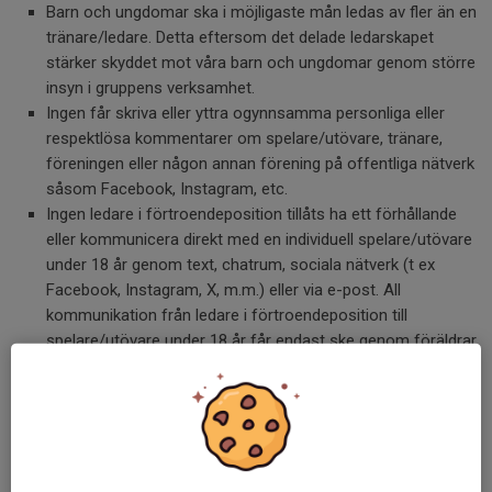
Barn och ungdomar ska i möjligaste mån ledas av fler än en
tränare/ledare. Detta eftersom det delade ledarskapet
stärker skyddet mot våra barn och ungdomar genom större
insyn i gruppens verksamhet.
Ingen får skriva eller yttra ogynnsamma personliga eller
respektlösa kommentarer om spelare/utövare, tränare,
föreningen eller någon annan förening på offentliga nätverk
såsom Facebook, Instagram, etc.
Ingen ledare i förtroendeposition tillåts ha ett förhållande
eller kommunicera direkt med en individuell spelare/utövare
under 18 år genom text, chatrum, sociala nätverk (t ex
Facebook, Instagram, X, m.m.) eller via e-post. All
kommunikation från ledare i förtroendeposition till
spelare/utövare under 18 år får endast ske genom föräldrar
eller e-postgrupp.
Vår målsättning är att alla involverade i Värmdö IF ska
introduceras och utbildas när det gäller klubbens
värdegrund och policy. Syftet är att informera, förebygga
och förhindra att kränkningar och övergrepp förekommer