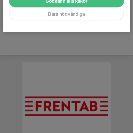
Godkänn alla kakor
Stödmedlem & supporter
Bara nödvändiga
Klicka här!