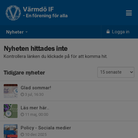
Värmdö IF
- En förening för alla
Logga in
Nyheter
Nyheten hittades inte
Kontrollera länken du klickade på för att komma hit.
Tidigare nyheter
Glad sommar!
3 jul, 16:30
Läs mer här..
11 maj, 00:00
Policy - Sociala medier
10 dec 2025