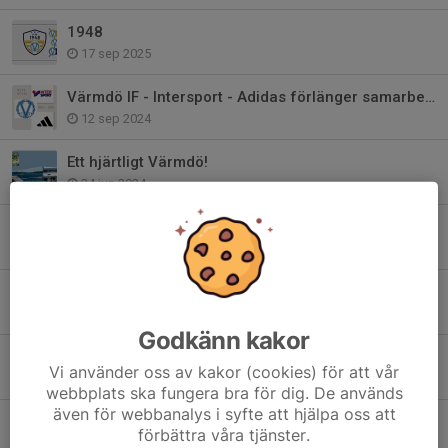
1948
17 sep 2025
Värmdö IF - Intersport - Adidas förlänger samarbetet!
12 sep 2024
Ett hjärtligt Värmdö!
24 jun 2024
Bli medlem i Club 1948 - Värmdö IF:s Vänner
22 maj 2024
Värdegrundsambassadör - Värmdös viktigaste
24 jan 2024
Godkänn kakor
2024 är året för våra värdegrundsord..
Vi använder oss av kakor (cookies) för att vår
27 dec 2023
webbplats ska fungera bra för dig. De används
även för webbanalys i syfte att hjälpa oss att
Värmdö IF har sorg
förbättra våra tjänster.
17 apr 2023