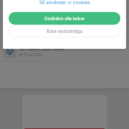
Så använder vi cookies
Värmdö IF-familjen har sorg
28 apr 2020
Godkänn alla kakor
Sommarfotbollsskolan en succé!
Bara nödvändiga
18 jun 2015
VIF-hallen byter namn
12 jun 2015