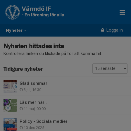
Värmdö IF
- En förening för alla
Logga in
Nyheter
Nyheten hittades inte
Kontrollera länken du klickade på för att komma hit.
Tidigare nyheter
Glad sommar!
3 jul, 16:30
Läs mer här..
11 maj, 00:00
Policy - Sociala medier
10 dec 2025