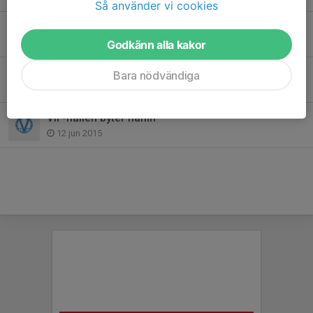
Så använder vi cookies
Värmdö IF-familjen har sorg
28 apr 2020
Godkänn alla kakor
Sommarfotbollsskolan en succé!
Bara nödvändiga
18 jun 2015
VIF-hallen byter namn
12 jun 2015