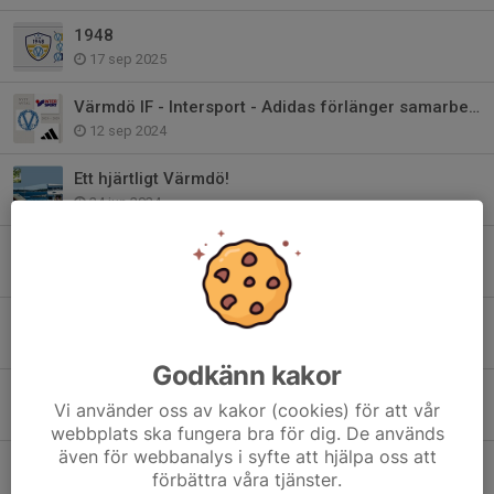
1948
17 sep 2025
Värmdö IF - Intersport - Adidas förlänger samarbetet!
12 sep 2024
Ett hjärtligt Värmdö!
24 jun 2024
Bli medlem i Club 1948 - Värmdö IF:s Vänner
22 maj 2024
Värdegrundsambassadör - Värmdös viktigaste
24 jan 2024
Godkänn kakor
2024 är året för våra värdegrundsord..
Vi använder oss av kakor (cookies) för att vår
27 dec 2023
webbplats ska fungera bra för dig. De används
även för webbanalys i syfte att hjälpa oss att
Värmdö IF har sorg
förbättra våra tjänster.
17 apr 2023