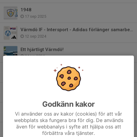
1948
17 sep 2025
Värmdö IF - Intersport - Adidas förlänger samarbetet!
12 sep 2024
Ett hjärtligt Värmdö!
24 jun 2024
Bli medlem i Club 1948 - Värmdö IF:s Vänner
22 maj 2024
Värdegrundsambassadör - Värmdös viktigaste
24 jan 2024
Godkänn kakor
2024 är året för våra värdegrundsord..
Vi använder oss av kakor (cookies) för att vår
27 dec 2023
webbplats ska fungera bra för dig. De används
även för webbanalys i syfte att hjälpa oss att
Värmdö IF har sorg
förbättra våra tjänster.
17 apr 2023