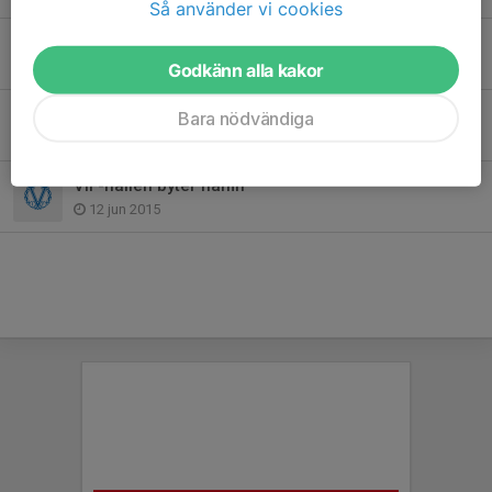
Så använder vi cookies
Värmdö IF-familjen har sorg
28 apr 2020
Godkänn alla kakor
Sommarfotbollsskolan en succé!
Bara nödvändiga
18 jun 2015
VIF-hallen byter namn
12 jun 2015