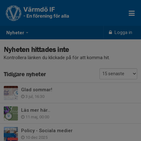
Värmdö IF
- En förening för alla
Logga in
Nyheter
Nyheten hittades inte
Kontrollera länken du klickade på för att komma hit.
Tidigare nyheter
Glad sommar!
3 jul, 16:30
Läs mer här..
11 maj, 00:00
Policy - Sociala medier
10 dec 2025