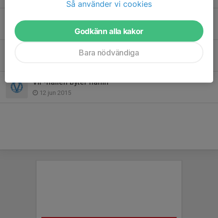
Så använder vi cookies
Värmdö IF-familjen har sorg
28 apr 2020
Godkänn alla kakor
Sommarfotbollsskolan en succé!
Bara nödvändiga
18 jun 2015
VIF-hallen byter namn
12 jun 2015