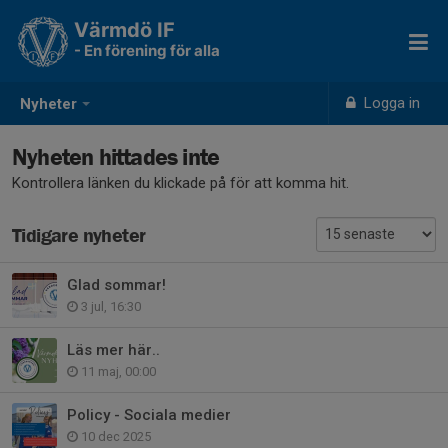
Värmdö IF
- En förening för alla
Logga in
Nyheter
Nyheten hittades inte
Kontrollera länken du klickade på för att komma hit.
Tidigare nyheter
Glad sommar!
3 jul, 16:30
Läs mer här..
11 maj, 00:00
Policy - Sociala medier
10 dec 2025