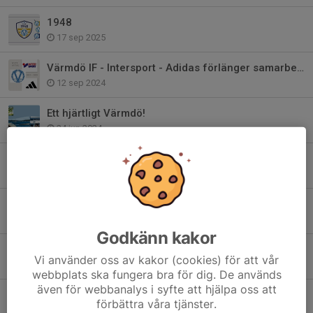
1948
17 sep 2025
Värmdö IF - Intersport - Adidas förlänger samarbetet!
12 sep 2024
Ett hjärtligt Värmdö!
24 jun 2024
Bli medlem i Club 1948 - Värmdö IF:s Vänner
22 maj 2024
Värdegrundsambassadör - Värmdös viktigaste
24 jan 2024
Godkänn kakor
2024 är året för våra värdegrundsord..
Vi använder oss av kakor (cookies) för att vår
27 dec 2023
webbplats ska fungera bra för dig. De används
även för webbanalys i syfte att hjälpa oss att
Värmdö IF har sorg
förbättra våra tjänster.
17 apr 2023