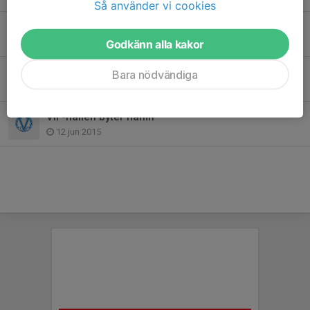
Så använder vi cookies
Värmdö IF-familjen har sorg
28 apr 2020
Godkänn alla kakor
Sommarfotbollsskolan en succé!
Bara nödvändiga
18 jun 2015
VIF-hallen byter namn
12 jun 2015