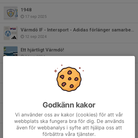
1948
17 sep 2025
Värmdö IF - Intersport - Adidas förlänger samarbetet!
12 sep 2024
Ett hjärtligt Värmdö!
24 jun 2024
Bli medlem i Club 1948 - Värmdö IF:s Vänner
22 maj 2024
Värdegrundsambassadör - Värmdös viktigaste
24 jan 2024
Godkänn kakor
2024 är året för våra värdegrundsord..
Vi använder oss av kakor (cookies) för att vår
27 dec 2023
webbplats ska fungera bra för dig. De används
även för webbanalys i syfte att hjälpa oss att
Värmdö IF har sorg
förbättra våra tjänster.
17 apr 2023