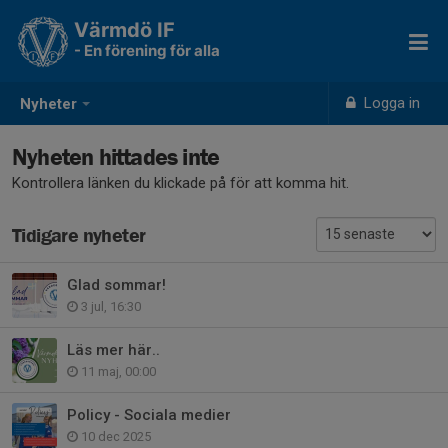
Värmdö IF
- En förening för alla
Logga in
Nyheter
Nyheten hittades inte
Kontrollera länken du klickade på för att komma hit.
Tidigare nyheter
Glad sommar!
3 jul, 16:30
Läs mer här..
11 maj, 00:00
Policy - Sociala medier
10 dec 2025