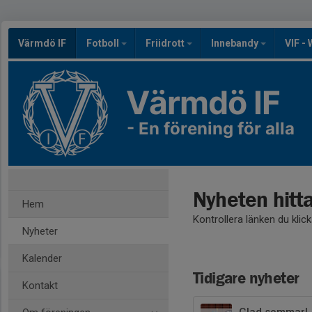
Värmdö IF
Fotboll
Friidrott
Innebandy
VIF -
Värmdö IF
- En förening för alla
Nyheten hitt
Hem
Kontrollera länken du klic
Nyheter
Kalender
Tidigare nyheter
Kontakt