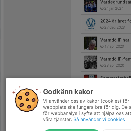
Värdegrundsam
24 jan 2024
2024 är året f
27 dec 2023
Värmdö IF har
17 apr 2023
Värmdö IF-fami
28 apr 2020
Sommarfotboll
18 jun 2015
Godkänn kakor
VIF-hallen byt
Vi använder oss av kakor (cookies) för 
12 jun 2015
webbplats ska fungera bra för dig. De
för webbanalys i syfte att hjälpa oss at
våra tjänster.
Så använder vi cookies