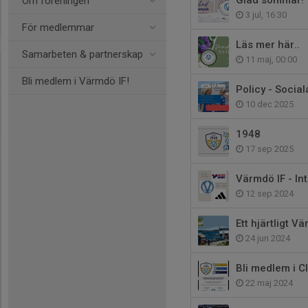
Glad sommar!
Om föreningen
3 jul, 16:30
För medlemmar
Läs mer här..
Samarbeten & partnerskap
11 maj, 00:00
Bli medlem i Värmdö IF!
Policy - Socia
10 dec 2025
1948
17 sep 2025
Värmdö IF - In
12 sep 2024
Ett hjärtligt V
24 jun 2024
Bli medlem i C
22 maj 2024