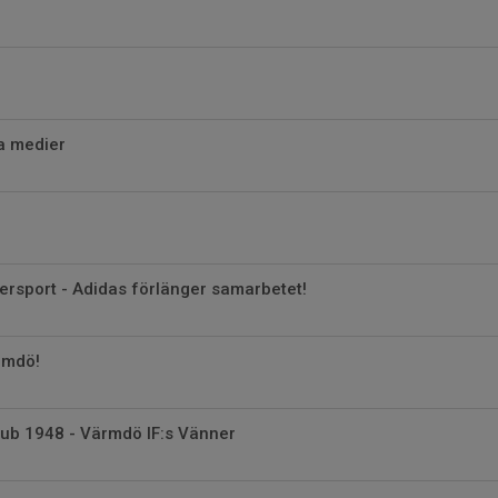
la medier
tersport - Adidas förlänger samarbetet!
ärmdö!
lub 1948 - Värmdö IF:s Vänner