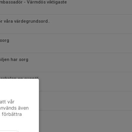
bassadör - Värmdös viktigaste
ör våra värdegrundsord..
 sorg
ljen har sorg
sskolan en succé!
er namn
att vår
 används även
t förbättra