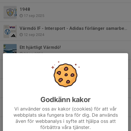
1948
17 sep 2025
Värmdö IF - Intersport - Adidas förlänger samarbetet!
12 sep 2024
Ett hjärtligt Värmdö!
24 jun 2024
Bli medlem i Club 1948 - Värmdö IF:s Vänner
22 maj 2024
Värdegrundsambassadör - Värmdös viktigaste
24 jan 2024
Godkänn kakor
2024 är året för våra värdegrundsord..
Vi använder oss av kakor (cookies) för att vår
27 dec 2023
webbplats ska fungera bra för dig. De används
även för webbanalys i syfte att hjälpa oss att
Värmdö IF har sorg
förbättra våra tjänster.
17 apr 2023