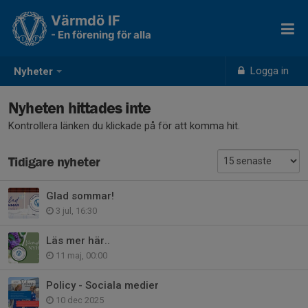
Värmdö IF
- En förening för alla
Logga in
Nyheter
Nyheten hittades inte
Kontrollera länken du klickade på för att komma hit.
Tidigare nyheter
Glad sommar!
3 jul, 16:30
Läs mer här..
11 maj, 00:00
Policy - Sociala medier
10 dec 2025