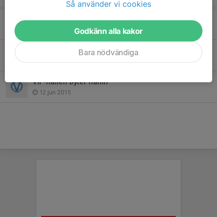
Så använder vi cookies
Värmdö IF-familjen har sorg
28 apr 2020
Godkänn alla kakor
Sommarfotbollsskolan en succé!
Bara nödvändiga
18 jun 2015
VIF-hallen byter namn
12 jun 2015