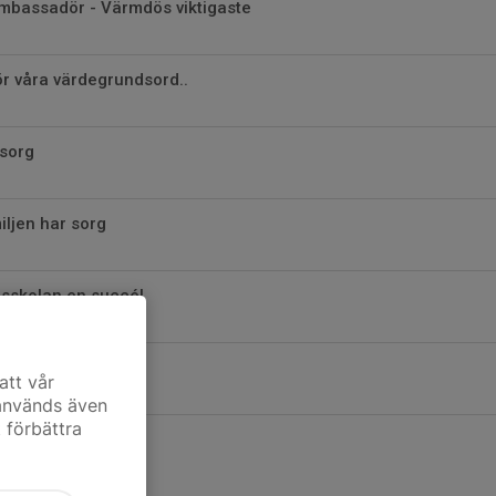
bassadör - Värmdös viktigaste
ör våra värdegrundsord..
 sorg
ljen har sorg
sskolan en succé!
er namn
att vår
 används även
t förbättra