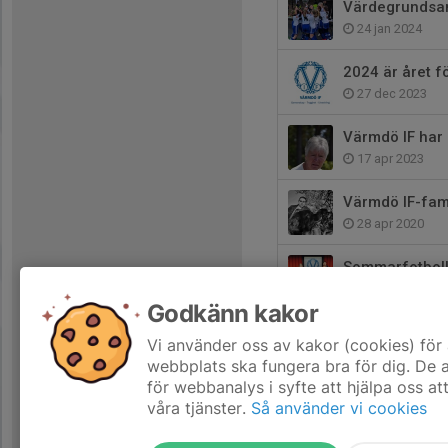
Värdegrundsam
24 jan 2024
2024 är året f
27 dec 2023
Värmdö IF har
17 apr 2023
Värmdö IF-fami
28 apr 2020
Sommarfotboll
18 jun 2015
Godkänn kakor
VIF-hallen byt
Vi använder oss av kakor (cookies) för 
12 jun 2015
webbplats ska fungera bra för dig. De
för webbanalys i syfte att hjälpa oss at
våra tjänster.
Så använder vi cookies