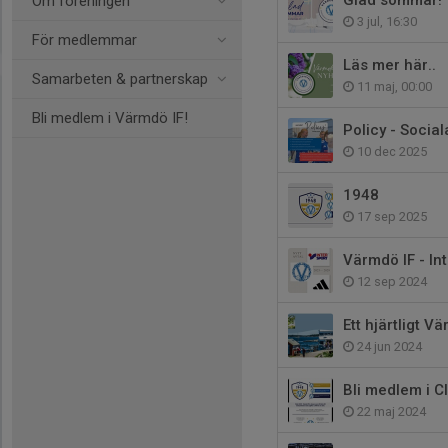
Glad sommar!
Om föreningen
3 jul, 16:30
För medlemmar
Läs mer här..
Samarbeten & partnerskap
11 maj, 00:00
Bli medlem i Värmdö IF!
Policy - Socia
10 dec 2025
1948
17 sep 2025
Värmdö IF - In
12 sep 2024
Ett hjärtligt V
24 jun 2024
Bli medlem i C
22 maj 2024