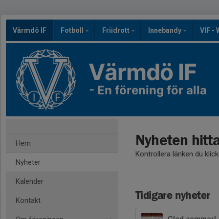
Värmdö IF
Fotboll
Friidrott
Innebandy
VIF -
Värmdö IF
- En förening för alla
Nyheten hitt
Hem
Kontrollera länken du klic
Nyheter
Kalender
Tidigare nyheter
Kontakt