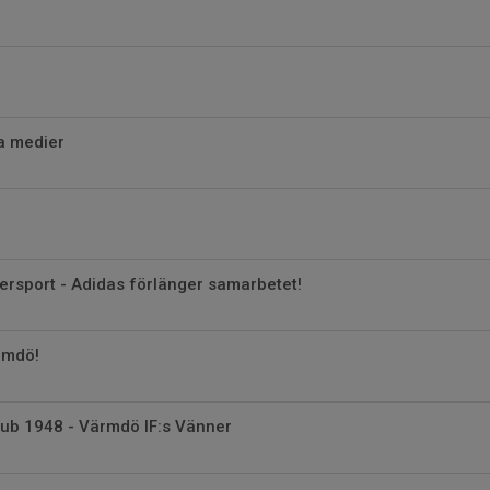
la medier
tersport - Adidas förlänger samarbetet!
ärmdö!
lub 1948 - Värmdö IF:s Vänner