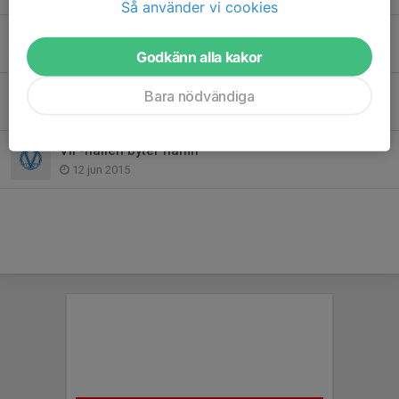
Så använder vi cookies
Värmdö IF-familjen har sorg
28 apr 2020
Godkänn alla kakor
Sommarfotbollsskolan en succé!
Bara nödvändiga
18 jun 2015
VIF-hallen byter namn
12 jun 2015