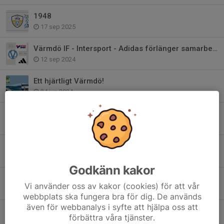
1948
17 sep 2025
Värmdö IF - Intersport - Adidas förlänger samarbetet!
12 sep 2024
Ett hjärtligt Värmdö!
24 jun 2024
Bli medlem i Club 1948 - Värmdö IF:s Vänner
22 maj 2024
Värdegrundsambassadör - Värmdös viktigaste
24 jan 2024
Godkänn kakor
2024 är året för våra värdegrundsord..
Vi använder oss av kakor (cookies) för att vår
27 dec 2023
webbplats ska fungera bra för dig. De används
även för webbanalys i syfte att hjälpa oss att
Värmdö IF har sorg
förbättra våra tjänster.
17 apr 2023