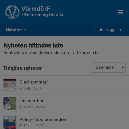
Värmdö IF
- En förening för alla
Logga in
Nyheter
Nyheten hittades inte
Kontrollera länken du klickade på för att komma hit.
Tidigare nyheter
Glad sommar!
3 jul, 16:30
Läs mer här..
11 maj, 00:00
Policy - Sociala medier
10 dec 2025