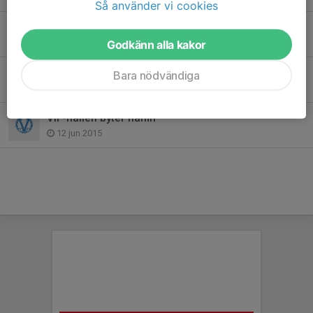
Så använder vi cookies
Värmdö IF-familjen har sorg
28 apr 2020
Godkänn alla kakor
Sommarfotbollsskolan en succé!
Bara nödvändiga
18 jun 2015
VIF-hallen byter namn
12 jun 2015