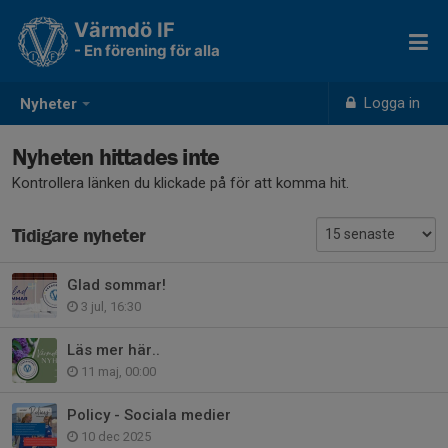
Värmdö IF
- En förening för alla
Logga in
Nyheter
Nyheten hittades inte
Kontrollera länken du klickade på för att komma hit.
Tidigare nyheter
Glad sommar!
3 jul, 16:30
Läs mer här..
11 maj, 00:00
Policy - Sociala medier
10 dec 2025