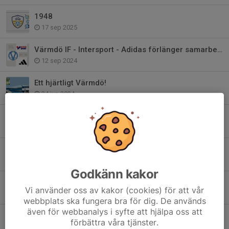
1948
17 sep 2025
Värmdö IF - Intersport - Adidas förlänger samarbetet!
12 sep 2024
Ett hjärtligt Värmdö!
24 jun 2024
Bli medlem i Club 1948 - Värmdö IF:s Vänner
22 maj 2024
Värdegrundsambassadör - Värmdös viktigaste
24 jan 2024
Godkänn kakor
2024 är året för våra värdegrundsord..
Vi använder oss av kakor (cookies) för att vår
27 dec 2023
webbplats ska fungera bra för dig. De används
även för webbanalys i syfte att hjälpa oss att
Värmdö IF har sorg
förbättra våra tjänster.
17 apr 2023