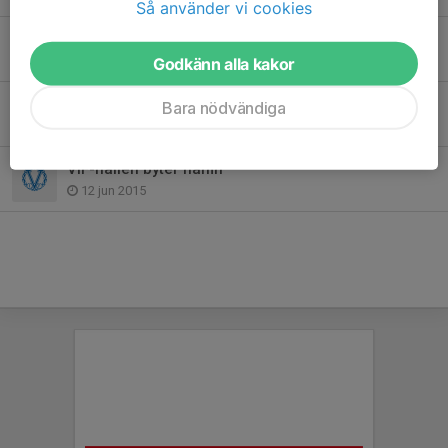
Så använder vi cookies
Värmdö IF-familjen har sorg
28 apr 2020
Godkänn alla kakor
Sommarfotbollsskolan en succé!
Bara nödvändiga
18 jun 2015
VIF-hallen byter namn
12 jun 2015