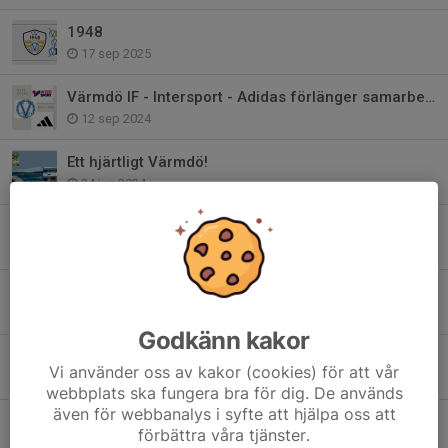
1948
17 sep 2025
Värmdö IF - Intersport - Adidas förlänger samarbetet!
12 sep 2024
Ett hjärtligt Värmdö!
24 jun 2024
Bli medlem i Club 1948 - Värmdö IF:s Vänner
22 maj 2024
Värdegrundsambassadör - Värmdös viktigaste
24 jan 2024
Godkänn kakor
2024 är året för våra värdegrundsord..
Vi använder oss av kakor (cookies) för att vår
27 dec 2023
webbplats ska fungera bra för dig. De används
även för webbanalys i syfte att hjälpa oss att
Värmdö IF har sorg
förbättra våra tjänster.
17 apr 2023