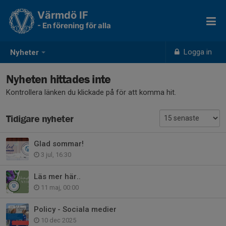
Värmdö IF
- En förening för alla
Logga in
Nyheter
Nyheten hittades inte
Kontrollera länken du klickade på för att komma hit.
Tidigare nyheter
Glad sommar!
3 jul, 16:30
Läs mer här..
11 maj, 00:00
Policy - Sociala medier
10 dec 2025