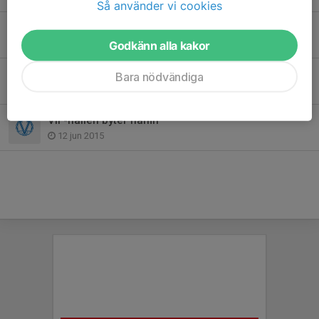
Så använder vi cookies
Värmdö IF-familjen har sorg
28 apr 2020
Godkänn alla kakor
Sommarfotbollsskolan en succé!
Bara nödvändiga
18 jun 2015
VIF-hallen byter namn
12 jun 2015