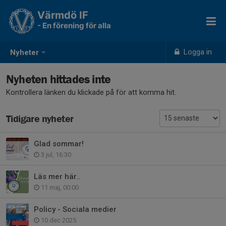
Värmdö IF
- En förening för alla
Logga in
Nyheter
Nyheten hittades inte
Kontrollera länken du klickade på för att komma hit.
Tidigare nyheter
Glad sommar!
3 jul, 16:30
Läs mer här..
11 maj, 00:00
Policy - Sociala medier
10 dec 2025