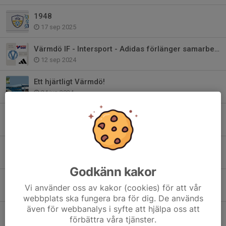
1948
17 sep 2025
Värmdö IF - Intersport - Adidas förlänger samarbetet!
12 sep 2024
Ett hjärtligt Värmdö!
24 jun 2024
Bli medlem i Club 1948 - Värmdö IF:s Vänner
22 maj 2024
Värdegrundsambassadör - Värmdös viktigaste
24 jan 2024
Godkänn kakor
2024 är året för våra värdegrundsord..
Vi använder oss av kakor (cookies) för att vår
27 dec 2023
webbplats ska fungera bra för dig. De används
även för webbanalys i syfte att hjälpa oss att
Värmdö IF har sorg
förbättra våra tjänster.
17 apr 2023