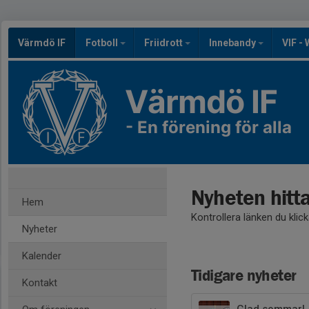
Värmdö IF
Fotboll
Friidrott
Innebandy
VIF -
Värmdö IF
- En förening för alla
Nyheten hitt
Hem
Kontrollera länken du klic
Nyheter
Kalender
Tidigare nyheter
Kontakt