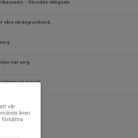
bassadör - Värmdös viktigaste
ör våra värdegrundsord..
 sorg
ljen har sorg
sskolan en succé!
er namn
att vår
 används även
t förbättra