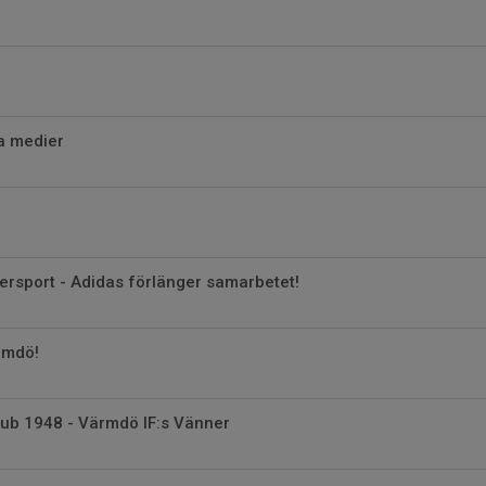
la medier
tersport - Adidas förlänger samarbetet!
ärmdö!
lub 1948 - Värmdö IF:s Vänner