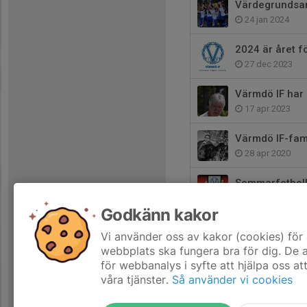
Värdegrundsam
24 jan 2024
2024 är året f
27 dec 2023
Värmdö IF har
17 apr 2023
Värmdö IF-fami
28 apr 2020
Sommarfotboll
18 jun 2015
Godkänn kakor
VIF-hallen byt
Vi använder oss av kakor (cookies) för 
12 jun 2015
webbplats ska fungera bra för dig. De
för webbanalys i syfte att hjälpa oss at
våra tjänster.
Så använder vi cookies