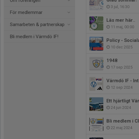
Glad sommar!
Om föreningen
3 jul, 16:30
För medlemmar
Läs mer här..
Samarbeten & partnerskap
11 maj, 00:00
Bli medlem i Värmdö IF!
Policy - Socia
10 dec 2025
1948
17 sep 2025
Värmdö IF - In
12 sep 2024
Ett hjärtligt V
24 jun 2024
Bli medlem i C
22 maj 2024