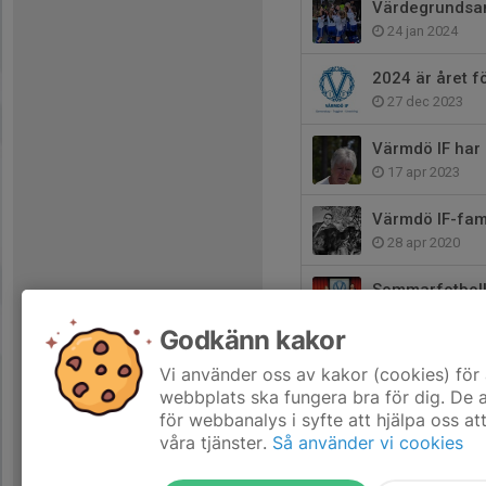
Värdegrundsam
24 jan 2024
2024 är året f
27 dec 2023
Värmdö IF har
17 apr 2023
Värmdö IF-fami
28 apr 2020
Sommarfotboll
18 jun 2015
Godkänn kakor
VIF-hallen byt
Vi använder oss av kakor (cookies) för 
12 jun 2015
webbplats ska fungera bra för dig. De
för webbanalys i syfte att hjälpa oss at
våra tjänster.
Så använder vi cookies