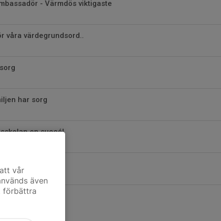
bassadör - Värmdös viktigaste
ör våra värdegrundsord..
 sorg
ljen har sorg
sskolan en succé!
er namn
att vår
 används även
t förbättra