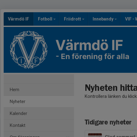
Värmdö IF
Fotboll
Friidrott
Innebandy
VIF -
Värmdö IF
- En förening för alla
Nyheten hitt
Hem
Kontrollera länken du klic
Nyheter
Kalender
Tidigare nyheter
Kontakt