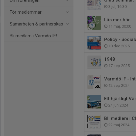
Glad sommar!
Om föreningen
3 jul, 16:30
För medlemmar
Läs mer här..
Samarbeten & partnerskap
11 maj, 00:00
Bli medlem i Värmdö IF!
Policy - Socia
10 dec 2025
1948
17 sep 2025
Värmdö IF - In
12 sep 2024
Ett hjärtligt V
24 jun 2024
Bli medlem i C
22 maj 2024