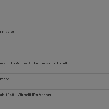
la medier
tersport - Adidas förlänger samarbetet!
ärmdö!
lub 1948 - Värmdö IF:s Vänner