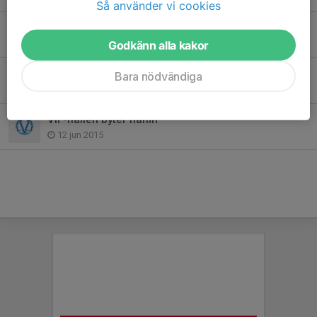
Så använder vi cookies
Värmdö IF-familjen har sorg
28 apr 2020
Godkänn alla kakor
Sommarfotbollsskolan en succé!
Bara nödvändiga
18 jun 2015
VIF-hallen byter namn
12 jun 2015