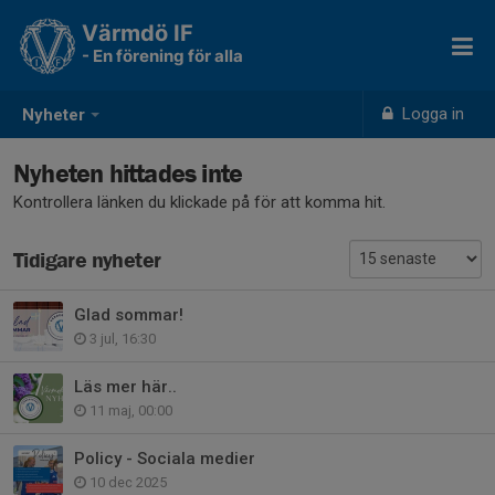
Värmdö IF
- En förening för alla
Logga in
Nyheter
Nyheten hittades inte
Kontrollera länken du klickade på för att komma hit.
Tidigare nyheter
Glad sommar!
3 jul, 16:30
Läs mer här..
11 maj, 00:00
Policy - Sociala medier
10 dec 2025