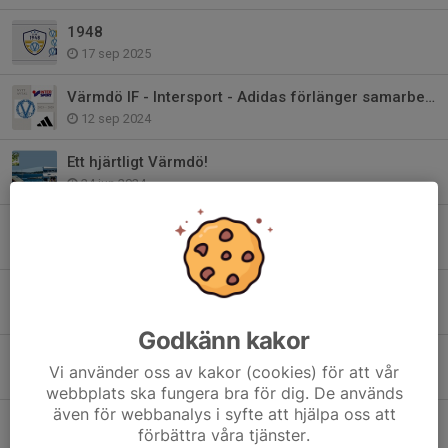
1948
17 sep 2025
Värmdö IF - Intersport - Adidas förlänger samarbetet!
12 sep 2024
Ett hjärtligt Värmdö!
24 jun 2024
Bli medlem i Club 1948 - Värmdö IF:s Vänner
22 maj 2024
Värdegrundsambassadör - Värmdös viktigaste
24 jan 2024
Godkänn kakor
2024 är året för våra värdegrundsord..
Vi använder oss av kakor (cookies) för att vår
27 dec 2023
webbplats ska fungera bra för dig. De används
även för webbanalys i syfte att hjälpa oss att
Värmdö IF har sorg
förbättra våra tjänster.
17 apr 2023