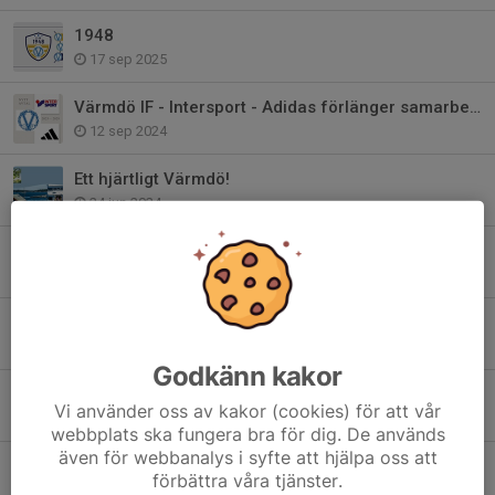
1948
17 sep 2025
Värmdö IF - Intersport - Adidas förlänger samarbetet!
12 sep 2024
Ett hjärtligt Värmdö!
24 jun 2024
Bli medlem i Club 1948 - Värmdö IF:s Vänner
22 maj 2024
Värdegrundsambassadör - Värmdös viktigaste
24 jan 2024
Godkänn kakor
2024 är året för våra värdegrundsord..
Vi använder oss av kakor (cookies) för att vår
27 dec 2023
webbplats ska fungera bra för dig. De används
även för webbanalys i syfte att hjälpa oss att
Värmdö IF har sorg
förbättra våra tjänster.
17 apr 2023