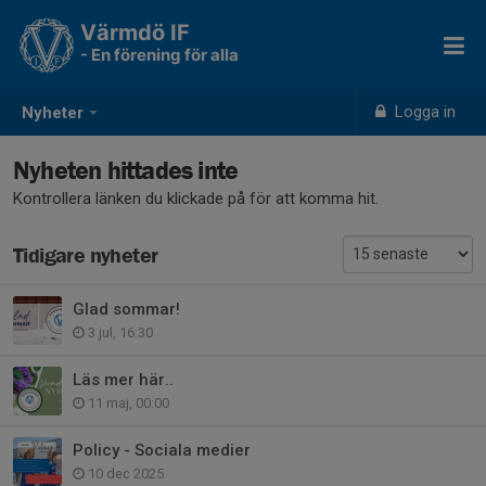
Värmdö IF
- En förening för alla
Logga in
Nyheter
Nyheten hittades inte
Kontrollera länken du klickade på för att komma hit.
Tidigare nyheter
Glad sommar!
3 jul, 16:30
Läs mer här..
11 maj, 00:00
Policy - Sociala medier
10 dec 2025