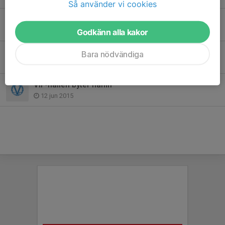
Så använder vi cookies
Värmdö IF-familjen har sorg
28 apr 2020
Godkänn alla kakor
Sommarfotbollsskolan en succé!
Bara nödvändiga
18 jun 2015
VIF-hallen byter namn
12 jun 2015