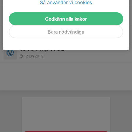
Så använder vi cookies
Värmdö IF-familjen har sorg
28 apr 2020
Godkänn alla kakor
Sommarfotbollsskolan en succé!
Bara nödvändiga
18 jun 2015
VIF-hallen byter namn
12 jun 2015