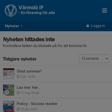
Värmdö IF
- En förening för alla
Logga in
Nyheter
Nyheten hittades inte
Kontrollera länken du klickade på för att komma hit.
Tidigare nyheter
Glad sommar!
3 jul, 16:30
Läs mer här..
11 maj, 00:00
Policy - Sociala medier
10 dec 2025