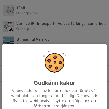
1948
17 sep 2025
Värmdö IF - Intersport - Adidas förlänger samarbetet!
12 sep 2024
Ett hjärtligt Värmdö!
24 jun 2024
Bli medlem i Club 1948 - Värmdö IF:s Vänner
22 maj 2024
Värdegrundsambassadör - Värmdös viktigaste
24 jan 2024
Godkänn kakor
2024 är året för våra värdegrundsord..
Vi använder oss av kakor (cookies) för att vår
27 dec 2023
webbplats ska fungera bra för dig. De används
även för webbanalys i syfte att hjälpa oss att
Värmdö IF har sorg
förbättra våra tjänster.
17 apr 2023