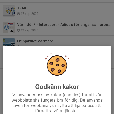
1948
17 sep 2025
Värmdö IF - Intersport - Adidas förlänger samarbetet!
12 sep 2024
Ett hjärtligt Värmdö!
24 jun 2024
Bli medlem i Club 1948 - Värmdö IF:s Vänner
22 maj 2024
Värdegrundsambassadör - Värmdös viktigaste
24 jan 2024
Godkänn kakor
2024 är året för våra värdegrundsord..
Vi använder oss av kakor (cookies) för att vår
27 dec 2023
webbplats ska fungera bra för dig. De används
även för webbanalys i syfte att hjälpa oss att
Värmdö IF har sorg
förbättra våra tjänster.
17 apr 2023