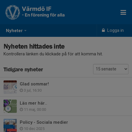
Värmdö IF
- En förening för alla
Logga in
Nyheter
Nyheten hittades inte
Kontrollera länken du klickade på för att komma hit.
Tidigare nyheter
Glad sommar!
3 jul, 16:30
Läs mer här..
11 maj, 00:00
Policy - Sociala medier
10 dec 2025