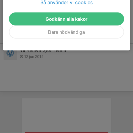
Så använder vi cookies
Värmdö IF-familjen har sorg
28 apr 2020
Godkänn alla kakor
Sommarfotbollsskolan en succé!
Bara nödvändiga
18 jun 2015
VIF-hallen byter namn
12 jun 2015