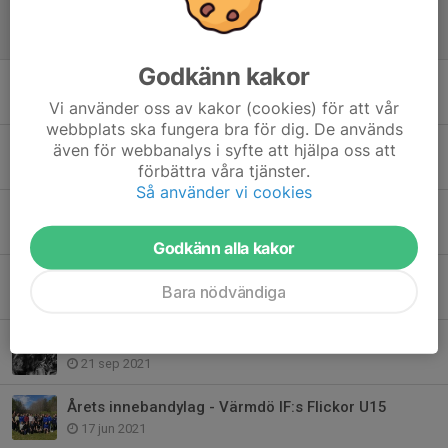
Ansökan till Ung Ledare - Innebandy
1 jul, 13:27
Godkänn kakor
Henrik Johansson ny sportchef i Värmdö IF Herr/HJ
27 mar, 12:47
Vi använder oss av kakor (cookies) för att vår
webbplats ska fungera bra för dig. De används
Anmäl dig HÄR!
även för webbanalys i syfte att hjälpa oss att
förbättra våra tjänster.
25 mar, 16:11
Så använder vi cookies
Nyutbildade målvaktstränare i innebandysektionen
24 apr 2024
Godkänn alla kakor
Intervju med Felicia Jennesäter
Bara nödvändiga
11 mar 2022
Hedra Anders Olsons minne – skänk en minnesgåva inför avskedsceremonin
21 sep 2021
Årets innebandylag - Värmdö IF:s Flickor U15
17 jun 2021