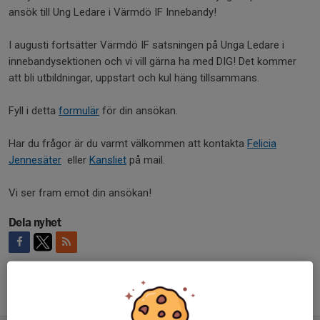
ansök till Ung Ledare i Värmdö IF Innebandy!
I augusti fortsätter Värmdö IF satsningen på Unga Ledare i
innebandysektionen och vi vill gärna ha med DIG! Det kommer
att bli utbildningar, uppstart och kul häng tillsammans.
Fyll i detta
formulär
för din ansökan.
Har du frågor är du varmt välkommen att kontakta
Felicia
Jennesäter
eller
Kansliet
på mail.
Vi ser fram emot din ansökan!
Dela nyhet
Tidigare nyheter